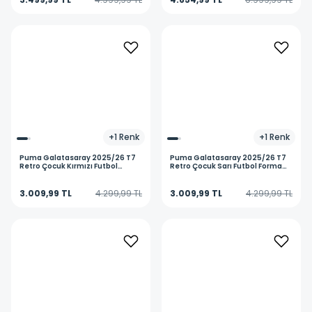
+
1
Renk
+
1
Renk
Puma
Galatasaray 2025/26 T7
Puma
Galatasaray 2025/26 T7
Retro Çocuk Kırmızı Futbol
Retro Çocuk Sarı Futbol Forma
Forma 78819780
78819781
3.009,99 TL
4.299,99 TL
3.009,99 TL
4.299,99 TL