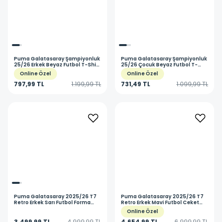
Puma
Galatasaray Şampiyonluk
Puma
Galatasaray Şampiyonluk
25/26 Erkek Beyaz Futbol T-Shirt
25/26 Çocuk Beyaz Futbol T-
79229904
Shirt 79230004
Online Özel
Online Özel
797,99 TL
1.199,99 TL
731,49 TL
1.099,99 TL
Puma
Galatasaray 2025/26 T7
Puma
Galatasaray 2025/26 T7
Retro Erkek Sarı Futbol Forma
Retro Erkek Mavi Futbol Ceket
78819681
78820182
Online Özel
3.499,99 TL
4.999,99 TL
4.654,99 TL
6.999,99 TL