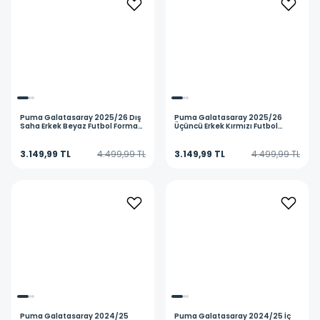
Puma
Galatasaray 2025/26 Dış
Puma
Galatasaray 2025/26
Saha Erkek Beyaz Futbol Forması
Üçüncü Erkek Kırmızı Futbol
77981102
Forması 77981303
3.149,99 TL
4.499,99 TL
3.149,99 TL
4.499,99 TL
Puma
Galatasaray 2024/25
Puma
Galatasaray 2024/25 İç