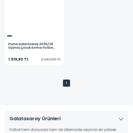
Puma
Galatasaray 2025/26
Üçüncü Çocuk Kırmızı Futbol
Şortu 77982403
1.919,90 TL
2.249,99 TL
1
Galatasaray Ürünleri
Futbol hem dünyada hem de ülkemizde seyircisi en yüksek