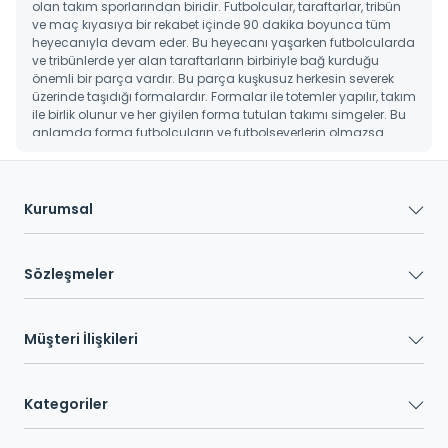
olan takım sporlarından biridir. Futbolcular, taraftarlar, tribün
ve maç kıyasıya bir rekabet içinde 90 dakika boyunca tüm
heyecanıyla devam eder. Bu heyecanı yaşarken futbolcularda
ve tribünlerde yer alan taraftarların birbiriyle bağ kurduğu
önemli bir parça vardır. Bu parça kuşkusuz herkesin severek
üzerinde taşıdığı formalardır. Formalar ile totemler yapılır, takım
ile birlik olunur ve her giyilen forma tutulan takımı simgeler. Bu
anlamda forma futbolcuların ve futbolseverlerin olmazsa
olmazıdır. Üç büyüklerden biri olan ve sarı kırmızı renklerden
oluşan Galatasaray forması en çok tercih edilen formalar
arasında yer alır. Galatasaray forması erkek, kadın ve çocuk
gibi ürün gruplarında bulunur. Sarı kırmızı renklere gönül
Kurumsal
verenler hem kendileri için hem de sevdikleri için Galatasaray
forması yeni sezon başta olmak üzere forma seçeneklerine göz
atabilirler.
Sözleşmeler
GS Forması Renkleri Nereden Geliyor?
Müşteri İlişkileri
1905 yılında kurulan Galatasaray sarı-kırmızı renkteki
formalarıyla büyük ilgi görür. GS forması sarı ve kırmızı
renklerinin Gül Baba’nın II. Beyazıt’a verdiği sarı ve kırmızı
renkteki güllerden ilham alındığı öne sürülür. Bu anlamda
Kategoriler
Galatasaray formasında bulunan her iki rengin özel bir
hikayesi bulunur. Sarı ve kırmızı renkten oluşan formalar tişört