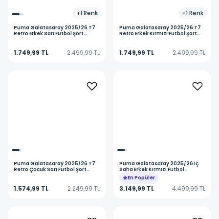
+
1
Renk
+
1
Renk
Puma
Galatasaray 2025/26 T7
Puma
Galatasaray 2025/26 T7
Retro Erkek Sarı Futbol Şort
Retro Erkek Kırmızı Futbol Şort
78819881
78819880
1.749,99 TL
2.499,99 TL
1.749,99 TL
2.499,99 TL
Puma
Galatasaray 2025/26 T7
Puma
Galatasaray 2025/26 İç
Retro Çocuk Sarı Futbol Şort
Saha Erkek Kırmızı Futbol
78819981
Forması 77980901
En Popüler
1.574,99 TL
2.249,99 TL
3.149,99 TL
4.499,99 TL