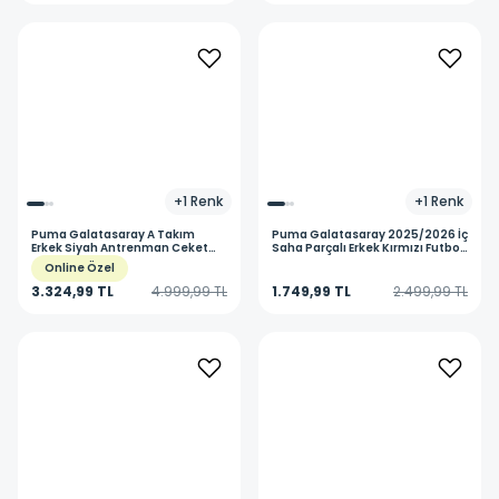
+
1
Renk
+
1
Renk
Puma
Galatasaray A Takım
Puma
Galatasaray 2025/2026 İç
Erkek Siyah Antrenman Ceket
Saha Parçalı Erkek Kırmızı Futbol
78289010
Şort 77982301
Online Özel
3.324,99 TL
4.999,99 TL
1.749,99 TL
2.499,99 TL