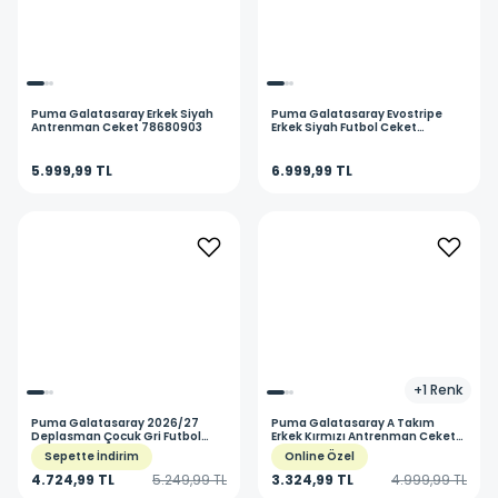
Puma
Galatasaray Erkek Siyah
Puma
Galatasaray Evostripe
Antrenman Ceket 78680903
Erkek Siyah Futbol Ceket
78682103
5.999,99 TL
6.999,99 TL
+
1
Renk
Puma
Galatasaray 2026/27
Puma
Galatasaray A Takım
Deplasman Çocuk Gri Futbol
Erkek Kırmızı Antrenman Ceket
Forma 78501605
78289003
Sepette İndirim
Online Özel
4.724,99 TL
5.249,99 TL
3.324,99 TL
4.999,99 TL