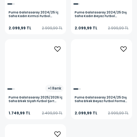
Puma
Galatasaray 2024/25 İç
Puma
Galatasaray 2024/25 Dış
Saha Kadın Kırmızı Futbol
Saha Kadın Beyaz Futbol
Forması 77965601
Forması 77965702
2.099,99 TL
2.999,99 TL
2.099,99 TL
2.999,99 TL
+
1
Renk
Puma
Galatasaray 2025/2026 İç
Puma
Galatasaray 2024/25 Dış
Saha Erkek Siyah Futbol Şort
Saha Erkek Beyaz Futbol Forması
77982305
77965202
1.749,99 TL
2.499,99 TL
2.099,99 TL
2.999,99 TL