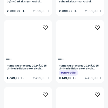
Üçüncü Erkek Siyah Futbol
Saha Erkek Kırmızı Futbol
Forması 77965403
Forması 77965001
2.099,99 TL
2.999,99 TL
2.099,99 TL
2.999,99 TL
Puma
Galatasaray 2024/2025
Puma
Galatasaray 2024/2025
Limited Edition Erkek Siyah
Limited Edition Erkek Siyah
Futbol Şort 78152212
Futbol Forma 78151812
En Popüler
1.749,99 TL
2.499,99 TL
3.149,99 TL
4.499,99 TL