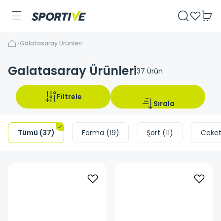
Galatasaray Ürünleri
Galatasaray Ürünleri
37
Ürün
Filtrele
Sırala
Tümü
(
37
)
Forma
(
19
)
Şort
(
11
)
Ceke