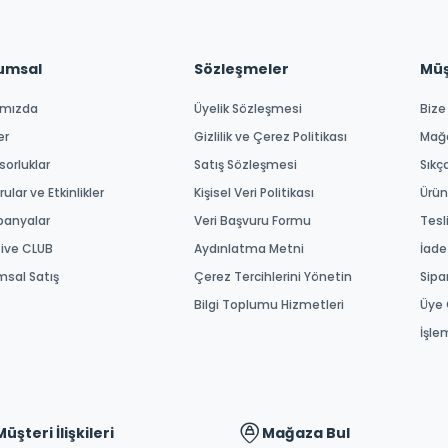
umsal
Sözleşmeler
Müşt
ımızda
Üyelik Sözleşmesi
Bize
er
Gizlilik ve Çerez Politikası
Mağ
orluklar
Satış Sözleşmesi
Sıkç
ular ve Etkinlikler
Kişisel Veri Politikası
Ürün
anyalar
Veri Başvuru Formu
Tesl
tive CLUB
Aydınlatma Metni
İade
msal Satış
Çerez Tercihlerini Yönetin
Sipa
Bilgi Toplumu Hizmetleri
Üye 
İşle
Müşteri İlişkileri
Mağaza Bul