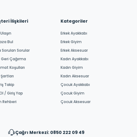
eri İlişkileri
Kategoriler
 Ulaşın
Erkek Ayakkabı
aza Bul
Erkek Giyim
a Sorulan Sorular
Erkek Aksesuar
 Geri Çağırma
Kadın Ayakkabı
imat Koşulları
Kadın Giyim
 Şartları
Kadın Aksesuar
riş Takip
Çocuk Ayakkabı
Ol / Giriş Yap
Çocuk Giyim
m Rehberi
Çocuk Aksesuar
Çağrı Merkezi: 0850 222 09 49