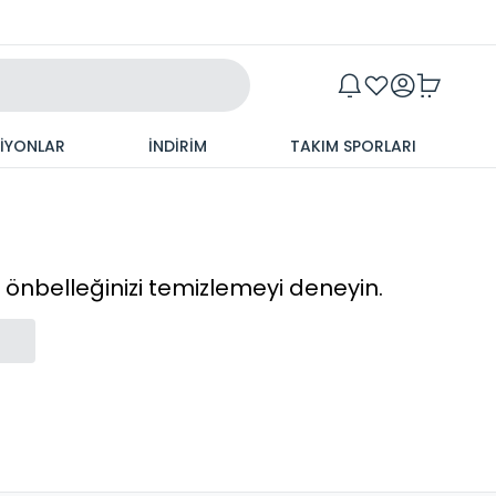
Maxim
SİYONLAR
İNDİRİM
TAKIM SPORLARI
cı önbelleğinizi temizlemeyi deneyin.