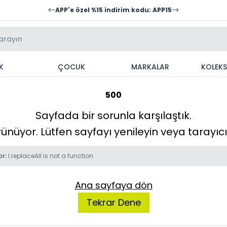
APP'e özel %15 indirim kodu: APP15
K
ÇOCUK
MARKALAR
KOLEK
500
Sayfada bir sorunla karşılaştık.
örünüyor. Lütfen sayfayı yenileyin veya tarayı
or:
l.replaceAll is not a function
Ana sayfaya dön
Tekrar Dene