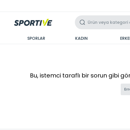
Üzeri 3 Taksit
SPORLAR
KADIN
ERKE
Bu, istemci taraflı bir sorun gibi g
Err