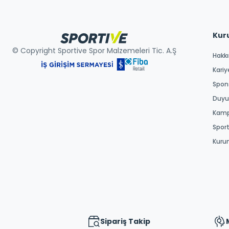
Kur
© Copyright Sportive Spor Malzemeleri Tic. A.Ş
Hakk
Kariy
Spons
Duyur
Kamp
Spor
Kuru
Sipariş Takip