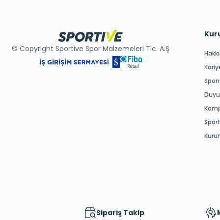
Kur
© Copyright Sportive Spor Malzemeleri Tic. A.Ş
Hakk
Kariy
Spons
Duyur
Kamp
Spor
Kuru
Sipariş Takip