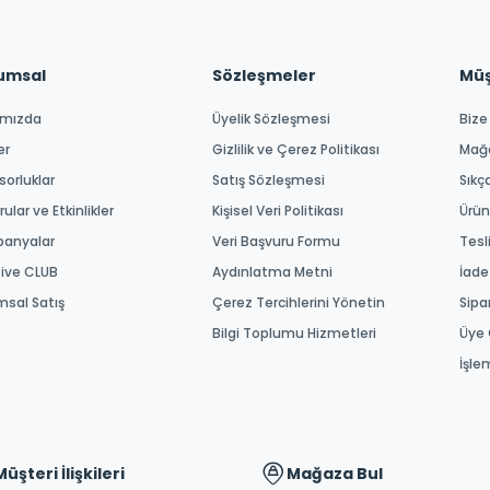
umsal
Sözleşmeler
Müşt
ımızda
Üyelik Sözleşmesi
Bize
er
Gizlilik ve Çerez Politikası
Mağ
orluklar
Satış Sözleşmesi
Sıkç
ular ve Etkinlikler
Kişisel Veri Politikası
Ürün
anyalar
Veri Başvuru Formu
Tesl
tive CLUB
Aydınlatma Metni
İade
msal Satış
Çerez Tercihlerini Yönetin
Sipa
Bilgi Toplumu Hizmetleri
Üye 
İşle
Müşteri İlişkileri
Mağaza Bul