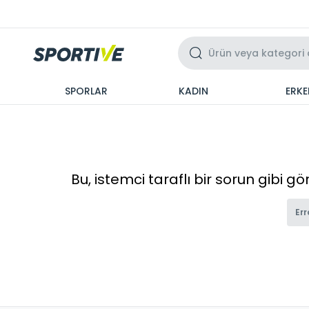
Üzeri 3 Taksit
SPORLAR
KADIN
ERKE
Bu, istemci taraflı bir sorun gibi g
Err