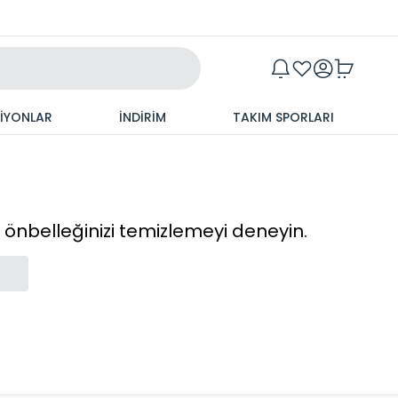
Maxim
SİYONLAR
İNDİRİM
TAKIM SPORLARI
cı önbelleğinizi temizlemeyi deneyin.