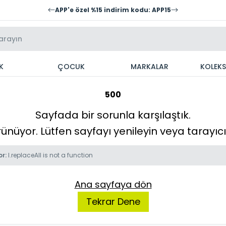
APP'e özel %15 indirim kodu: APP15
K
ÇOCUK
MARKALAR
KOLEK
500
Sayfada bir sorunla karşılaştık.
örünüyor. Lütfen sayfayı yenileyin veya tarayı
or:
l.replaceAll is not a function
Ana sayfaya dön
Tekrar Dene