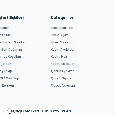
eri İlişkileri
Kategoriler
 Ulaşın
Erkek Ayakkabı
aza Bul
Erkek Giyim
a Sorulan Sorular
Erkek Aksesuar
 Geri Çağırma
Kadın Ayakkabı
imat Koşulları
Kadın Giyim
 Şartları
Kadın Aksesuar
riş Takip
Çocuk Ayakkabı
Ol / Giriş Yap
Çocuk Giyim
m Rehberi
Çocuk Aksesuar
Çağrı Merkezi: 0850 222 09 49