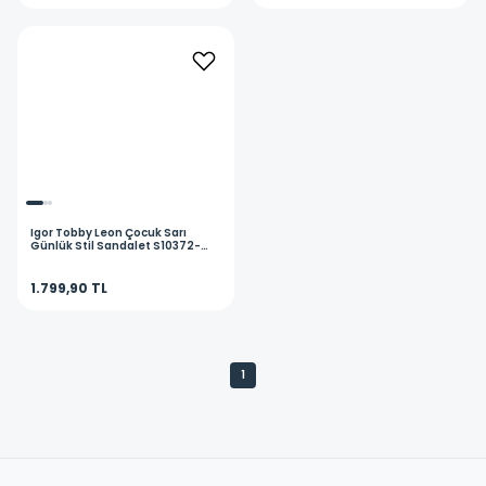
Igor
Tobby Leon Çocuk Sarı
Günlük Stil Sandalet S10372-
235
1.799,90 TL
1