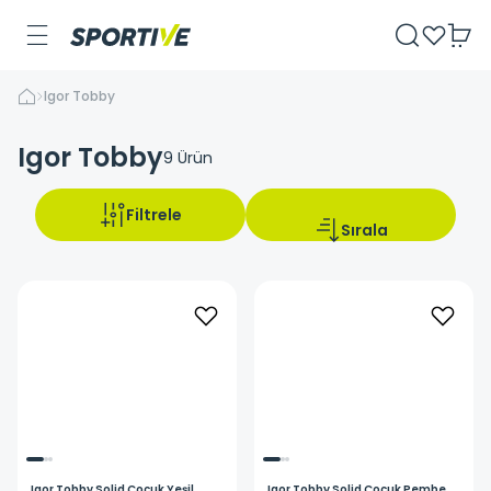
Igor Tobby
Igor Tobby
9
Ürün
Filtrele
Sırala
Igor
Tobby Solid Çocuk Yeşil
Igor
Tobby Solid Çocuk Pembe