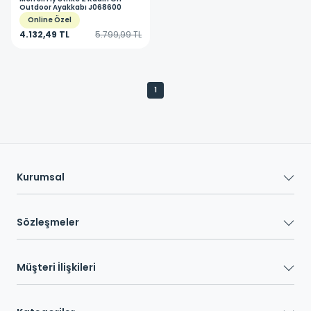
Outdoor Ayakkabı J068600
Online Özel
4.132,49 TL
5.799,99 TL
1
Kurumsal
Sözleşmeler
Müşteri İlişkileri