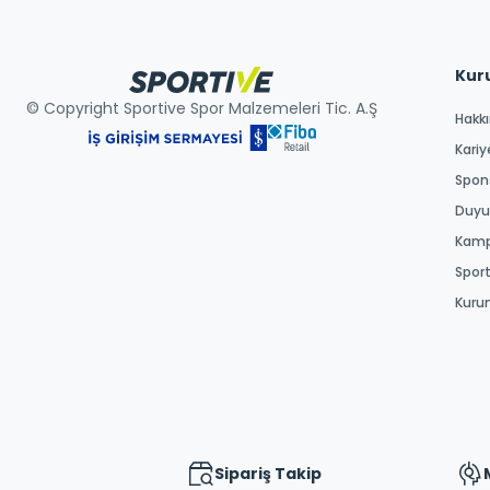
Kur
© Copyright Sportive Spor Malzemeleri Tic. A.Ş
Hakk
Kariy
Spons
Duyur
Kamp
Spor
Kuru
Sipariş Takip