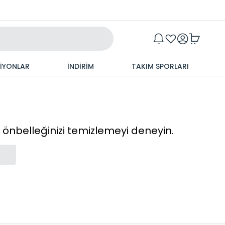
Maxim
SİYONLAR
İNDİRİM
TAKIM SPORLARI
cı önbelleğinizi temizlemeyi deneyin.