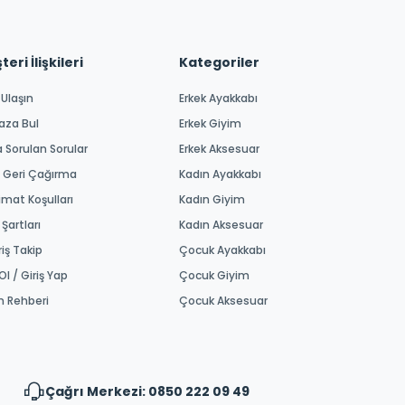
eri İlişkileri
Kategoriler
 Ulaşın
Erkek Ayakkabı
aza Bul
Erkek Giyim
a Sorulan Sorular
Erkek Aksesuar
 Geri Çağırma
Kadın Ayakkabı
imat Koşulları
Kadın Giyim
 Şartları
Kadın Aksesuar
riş Takip
Çocuk Ayakkabı
Ol / Giriş Yap
Çocuk Giyim
m Rehberi
Çocuk Aksesuar
Çağrı Merkezi: 0850 222 09 49