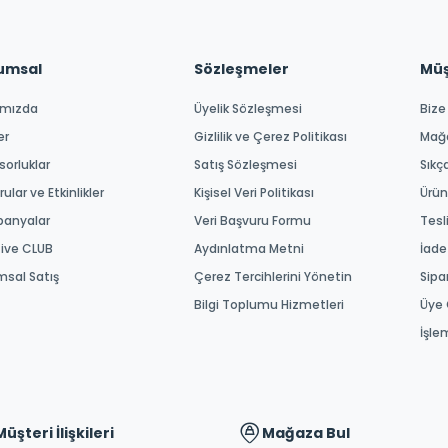
umsal
Sözleşmeler
Müşt
ımızda
Üyelik Sözleşmesi
Bize
er
Gizlilik ve Çerez Politikası
Mağ
orluklar
Satış Sözleşmesi
Sıkç
ular ve Etkinlikler
Kişisel Veri Politikası
Ürün
anyalar
Veri Başvuru Formu
Tesl
tive CLUB
Aydınlatma Metni
İade
msal Satış
Çerez Tercihlerini Yönetin
Sipa
Bilgi Toplumu Hizmetleri
Üye 
İşle
Müşteri İlişkileri
Mağaza Bul