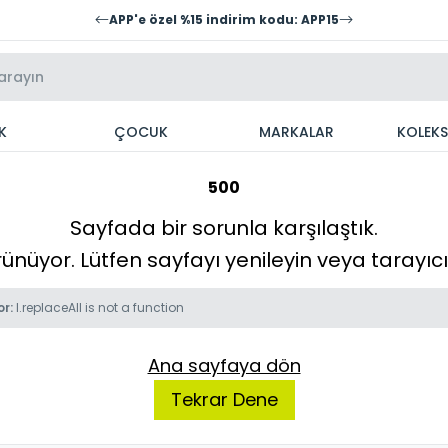
APP'e özel %15 indirim kodu: APP15
K
ÇOCUK
MARKALAR
KOLEK
500
Sayfada bir sorunla karşılaştık.
örünüyor. Lütfen sayfayı yenileyin veya tarayı
or:
l.replaceAll is not a function
Ana sayfaya dön
Tekrar Dene