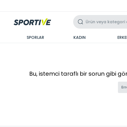
Üzeri 3 Taksit
SPORLAR
KADIN
ERKE
Bu, istemci taraflı bir sorun gibi g
Err