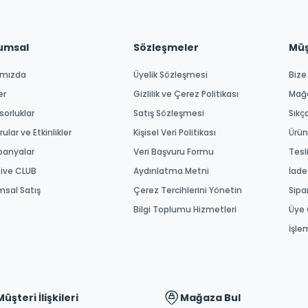
umsal
Sözleşmeler
Müşt
ımızda
Üyelik Sözleşmesi
Bize
er
Gizlilik ve Çerez Politikası
Mağ
orluklar
Satış Sözleşmesi
Sıkç
ular ve Etkinlikler
Kişisel Veri Politikası
Ürün
anyalar
Veri Başvuru Formu
Tesl
tive CLUB
Aydınlatma Metni
İade
msal Satış
Çerez Tercihlerini Yönetin
Sipa
Bilgi Toplumu Hizmetleri
Üye 
İşle
Müşteri İlişkileri
Mağaza Bul