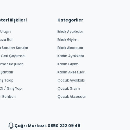
eri İlişkileri
Kategoriler
 Ulaşın
Erkek Ayakkabı
aza Bul
Erkek Giyim
a Sorulan Sorular
Erkek Aksesuar
 Geri Çağırma
Kadın Ayakkabı
imat Koşulları
Kadın Giyim
 Şartları
Kadın Aksesuar
riş Takip
Çocuk Ayakkabı
Ol / Giriş Yap
Çocuk Giyim
m Rehberi
Çocuk Aksesuar
Çağrı Merkezi: 0850 222 09 49