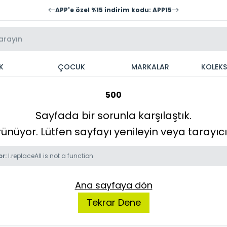
APP'e özel %15 indirim kodu: APP15
K
ÇOCUK
MARKALAR
KOLEK
500
Sayfada bir sorunla karşılaştık.
örünüyor. Lütfen sayfayı yenileyin veya tarayı
or:
l.replaceAll is not a function
Ana sayfaya dön
Tekrar Dene