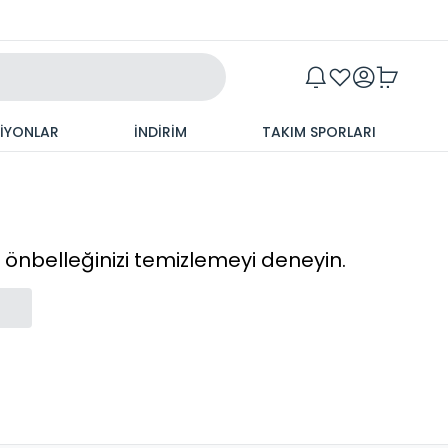
Maxim
SİYONLAR
İNDİRİM
TAKIM SPORLARI
cı önbelleğinizi temizlemeyi deneyin.