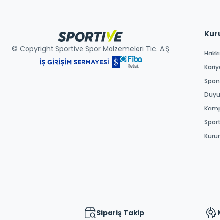
Kur
© Copyright Sportive Spor Malzemeleri Tic. A.Ş
Hakk
Kariy
Spons
Duyur
Kamp
Spor
Kuru
Sipariş Takip