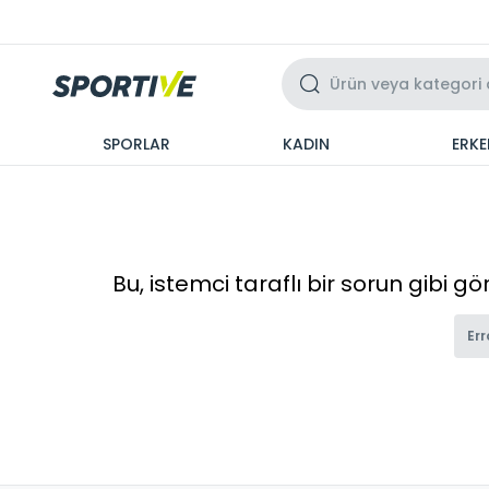
Üzeri 3 Taksit
SPORLAR
KADIN
ERKE
Bu, istemci taraflı bir sorun gibi g
Err