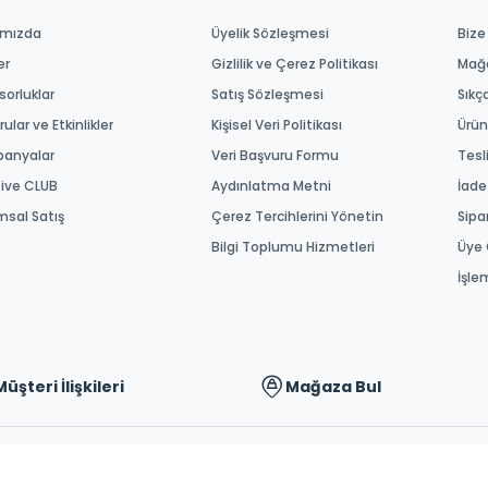
ımızda
Üyelik Sözleşmesi
Bize
er
Gizlilik ve Çerez Politikası
Mağ
orluklar
Satış Sözleşmesi
Sıkç
ular ve Etkinlikler
Kişisel Veri Politikası
Ürün
anyalar
Veri Başvuru Formu
Tesl
tive CLUB
Aydınlatma Metni
İade
msal Satış
Çerez Tercihlerini Yönetin
Sipa
Bilgi Toplumu Hizmetleri
Üye 
İşle
Müşteri İlişkileri
Mağaza Bul