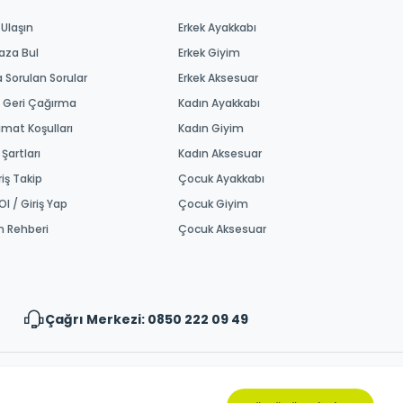
 Ulaşın
Erkek Ayakkabı
aza Bul
Erkek Giyim
a Sorulan Sorular
Erkek Aksesuar
 Geri Çağırma
Kadın Ayakkabı
imat Koşulları
Kadın Giyim
 Şartları
Kadın Aksesuar
riş Takip
Çocuk Ayakkabı
Ol / Giriş Yap
Çocuk Giyim
m Rehberi
Çocuk Aksesuar
Çağrı Merkezi: 0850 222 09 49