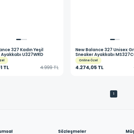
ance
327 Kadın Yeşil
New Balance
327 Unisex Gr
 Ayakkabı U327WRD
Sneaker Ayakkabı MS327
zel
Online Özel
1 TL
4.999 TL
4.274,05 TL
1
umsal
Sözleşmeler
Müşt