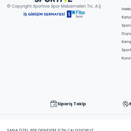
© Copyright Sportive Spor Malzemeleri Tic. A.Ş
Hakk
Kariy
Spons
Duyur
Kamp
Spor
Kuru
Sipariş Takip