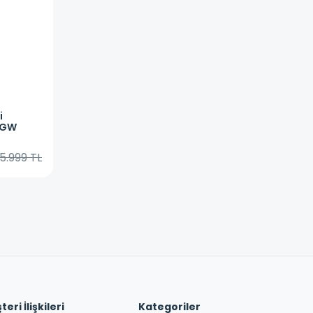
i
CGW
5.999 TL
eri İlişkileri
Kategoriler