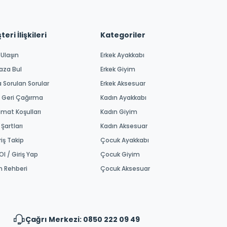
eri İlişkileri
Kategoriler
 Ulaşın
Erkek Ayakkabı
aza Bul
Erkek Giyim
a Sorulan Sorular
Erkek Aksesuar
 Geri Çağırma
Kadın Ayakkabı
imat Koşulları
Kadın Giyim
 Şartları
Kadın Aksesuar
riş Takip
Çocuk Ayakkabı
Ol / Giriş Yap
Çocuk Giyim
m Rehberi
Çocuk Aksesuar
Çağrı Merkezi: 0850 222 09 49