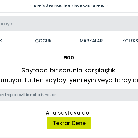
APP'e özel %15 indirim kodu: APP15
K
ÇOCUK
MARKALAR
KOLEK
500
Sayfada bir sorunla karşılaştık.
örünüyor. Lütfen sayfayı yenileyin veya tarayı
or:
l.replaceAll is not a function
Ana sayfaya dön
Tekrar Dene