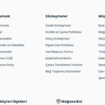
umsal
Sözleşmeler
Müşt
ımızda
Üyelik Sözleşmesi
Bize
er
Gizlilik ve Çerez Politikası
Mağ
orluklar
Satış Sözleşmesi
Sıkç
ular ve Etkinlikler
Kişisel Veri Politikası
Ürün
anyalar
Veri Başvuru Formu
Tesl
tive CLUB
Aydınlatma Metni
İade
msal Satış
Çerez Tercihlerini Yönetin
Sipa
Bilgi Toplumu Hizmetleri
Üye 
İşle
Müşteri İlişkileri
Mağaza Bul