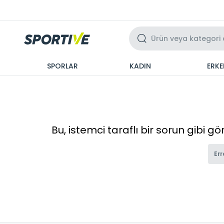
Üzeri 3 Taksit
SPORLAR
KADIN
ERKE
Bu, istemci taraflı bir sorun gibi g
Err