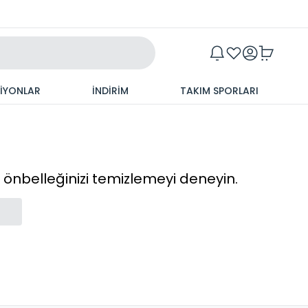
Maxim
SİYONLAR
İNDİRİM
TAKIM SPORLARI
cı önbelleğinizi temizlemeyi deneyin.