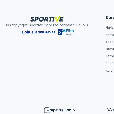
Kur
© Copyright Sportive Spor Malzemeleri Tic. A.Ş
Hakk
Kariy
Spons
Duyur
Kamp
Spor
Kuru
Sipariş Takip