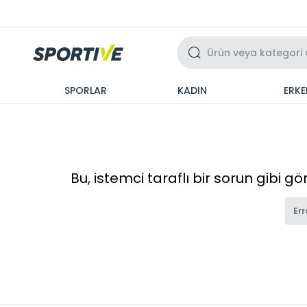
Üzeri 3 Taksit
SPORLAR
KADIN
ERKE
Bu, istemci taraflı bir sorun gibi g
Err