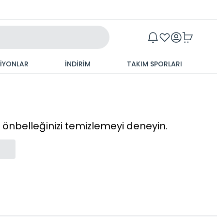
Maxim
SİYONLAR
İNDİRİM
TAKIM SPORLARI
cı önbelleğinizi temizlemeyi deneyin.