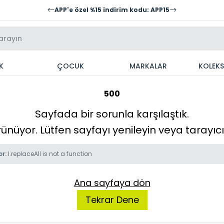
APP'e özel %15 indirim kodu: APP15
K
ÇOCUK
MARKALAR
KOLEK
500
Sayfada bir sorunla karşılaştık.
örünüyor. Lütfen sayfayı yenileyin veya tarayı
or:
l.replaceAll is not a function
Ana sayfaya dön
Tekrar Dene