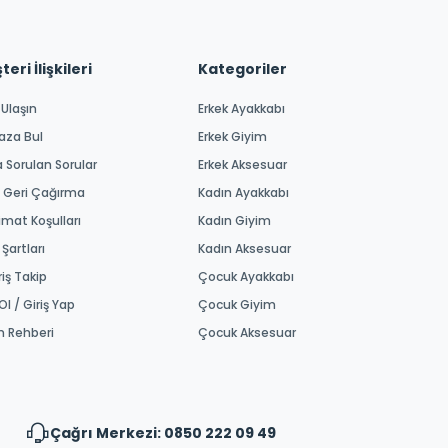
eri İlişkileri
Kategoriler
 Ulaşın
Erkek Ayakkabı
aza Bul
Erkek Giyim
a Sorulan Sorular
Erkek Aksesuar
 Geri Çağırma
Kadın Ayakkabı
imat Koşulları
Kadın Giyim
 Şartları
Kadın Aksesuar
riş Takip
Çocuk Ayakkabı
Ol / Giriş Yap
Çocuk Giyim
m Rehberi
Çocuk Aksesuar
Çağrı Merkezi: 0850 222 09 49