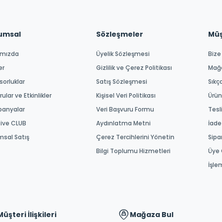
umsal
Sözleşmeler
Müşt
ımızda
Üyelik Sözleşmesi
Bize
er
Gizlilik ve Çerez Politikası
Mağ
orluklar
Satış Sözleşmesi
Sıkç
ular ve Etkinlikler
Kişisel Veri Politikası
Ürün
anyalar
Veri Başvuru Formu
Tesl
tive CLUB
Aydınlatma Metni
İade
msal Satış
Çerez Tercihlerini Yönetin
Sipa
Bilgi Toplumu Hizmetleri
Üye 
İşle
Müşteri İlişkileri
Mağaza Bul