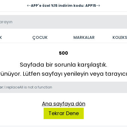
APP'e özel %15 indirim kodu: APP15
K
ÇOCUK
MARKALAR
KOLEK
500
Sayfada bir sorunla karşılaştık.
örünüyor. Lütfen sayfayı yenileyin veya tarayı
or:
l.replaceAll is not a function
Ana sayfaya dön
Tekrar Dene