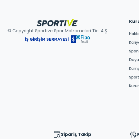
Kur
© Copyright Sportive Spor Malzemeleri Tic. A.Ş
Hakk
Kariy
Spons
Duyur
Kamp
Spor
Kuru
Sipariş Takip