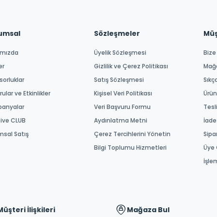
umsal
Sözleşmeler
Müşt
ımızda
Üyelik Sözleşmesi
Bize
er
Gizlilik ve Çerez Politikası
Mağ
orluklar
Satış Sözleşmesi
Sıkç
ular ve Etkinlikler
Kişisel Veri Politikası
Ürün
anyalar
Veri Başvuru Formu
Tesl
tive CLUB
Aydınlatma Metni
İade
msal Satış
Çerez Tercihlerini Yönetin
Sipa
Bilgi Toplumu Hizmetleri
Üye 
İşle
Müşteri İlişkileri
Mağaza Bul