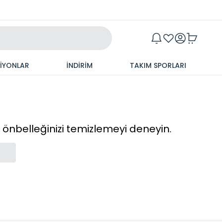
Maxim
SİYONLAR
İNDİRİM
TAKIM SPORLARI
cı önbelleğinizi temizlemeyi deneyin.