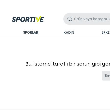
Üzeri 3 Taksit
SPORLAR
KADIN
ERKE
Bu, istemci taraflı bir sorun gibi g
Err