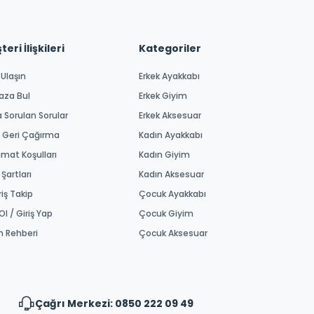
eri İlişkileri
Kategoriler
 Ulaşın
Erkek Ayakkabı
aza Bul
Erkek Giyim
a Sorulan Sorular
Erkek Aksesuar
 Geri Çağırma
Kadın Ayakkabı
imat Koşulları
Kadın Giyim
 Şartları
Kadın Aksesuar
riş Takip
Çocuk Ayakkabı
Ol / Giriş Yap
Çocuk Giyim
m Rehberi
Çocuk Aksesuar
Çağrı Merkezi: 0850 222 09 49