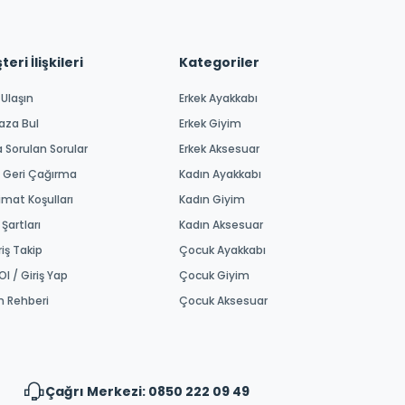
eri İlişkileri
Kategoriler
 Ulaşın
Erkek Ayakkabı
aza Bul
Erkek Giyim
a Sorulan Sorular
Erkek Aksesuar
 Geri Çağırma
Kadın Ayakkabı
imat Koşulları
Kadın Giyim
 Şartları
Kadın Aksesuar
riş Takip
Çocuk Ayakkabı
Ol / Giriş Yap
Çocuk Giyim
m Rehberi
Çocuk Aksesuar
Çağrı Merkezi: 0850 222 09 49