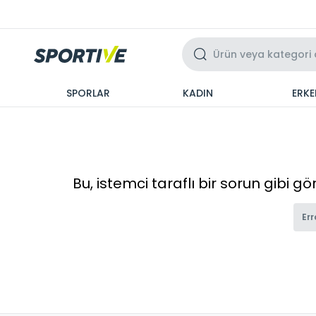
Üzeri 3 Taksit
SPORLAR
KADIN
ERKE
Bu, istemci taraflı bir sorun gibi g
Err