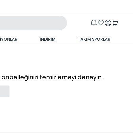
Maxim
SİYONLAR
İNDİRİM
TAKIM SPORLARI
cı önbelleğinizi temizlemeyi deneyin.