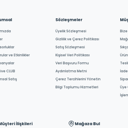
umsal
Sözleşmeler
Müşt
ımızda
Üyelik Sözleşmesi
Bize
er
Gizlilik ve Çerez Politikası
Mağ
orluklar
Satış Sözleşmesi
Sıkç
ular ve Etkinlikler
Kişisel Veri Politikası
Ürün
anyalar
Veri Başvuru Formu
Tesl
tive CLUB
Aydınlatma Metni
İade
msal Satış
Çerez Tercihlerini Yönetin
Sipa
Bilgi Toplumu Hizmetleri
Üye 
İşle
Müşteri İlişkileri
Mağaza Bul