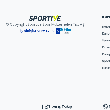
Kur
© Copyright Sportive Spor Malzemeleri Tic. A.Ş
Hakk
Kariy
Spons
Duyur
Kamp
Spor
Kuru
Sipariş Takip