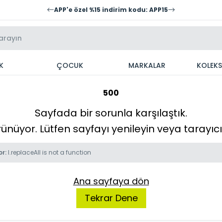
APP'e özel %15 indirim kodu: APP15
K
ÇOCUK
MARKALAR
KOLEK
500
Sayfada bir sorunla karşılaştık.
örünüyor. Lütfen sayfayı yenileyin veya tarayı
or:
l.replaceAll is not a function
Ana sayfaya dön
Tekrar Dene