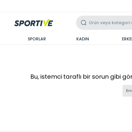
Üzeri 3 Taksit
SPORLAR
KADIN
ERKE
Bu, istemci taraflı bir sorun gibi g
Err