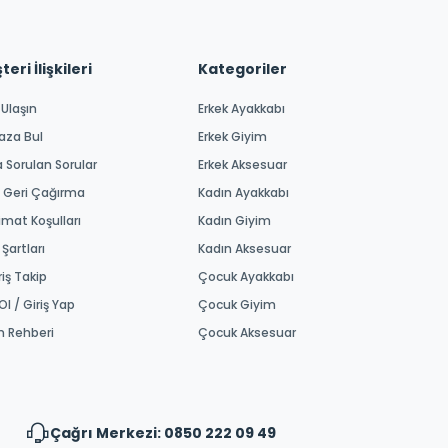
eri İlişkileri
Kategoriler
 Ulaşın
Erkek Ayakkabı
aza Bul
Erkek Giyim
a Sorulan Sorular
Erkek Aksesuar
 Geri Çağırma
Kadın Ayakkabı
imat Koşulları
Kadın Giyim
 Şartları
Kadın Aksesuar
riş Takip
Çocuk Ayakkabı
Ol / Giriş Yap
Çocuk Giyim
m Rehberi
Çocuk Aksesuar
Çağrı Merkezi: 0850 222 09 49