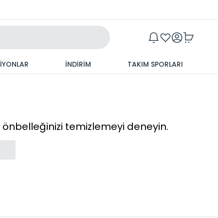
Maxim
SİYONLAR
İNDİRİM
TAKIM SPORLARI
cı önbelleğinizi temizlemeyi deneyin.