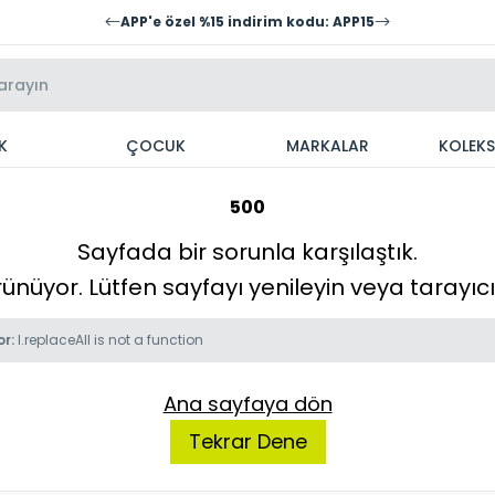
APP'e özel %15 indirim kodu: APP15
K
ÇOCUK
MARKALAR
KOLEK
500
Sayfada bir sorunla karşılaştık.
örünüyor. Lütfen sayfayı yenileyin veya tarayı
or:
l.replaceAll is not a function
Ana sayfaya dön
Tekrar Dene