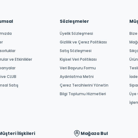
umsal
Sözleşmeler
Müşt
ımızda
Üyelik Sözleşmesi
Bize
er
Gizlilik ve Çerez Politikası
Mağ
orluklar
Satış Sözleşmesi
Sıkç
ular ve Etkinlikler
Kişisel Veri Politikası
Ürün
anyalar
Veri Başvuru Formu
Tesl
tive CLUB
Aydınlatma Metni
İade
msal Satış
Çerez Tercihlerini Yönetin
Sipa
Bilgi Toplumu Hizmetleri
Üye 
İşle
Müşteri İlişkileri
Mağaza Bul