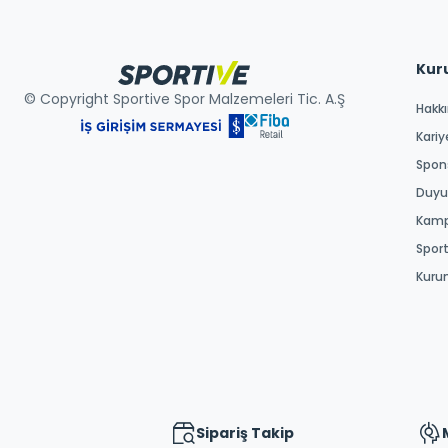
Kur
© Copyright Sportive Spor Malzemeleri Tic. A.Ş
Hakk
Kariy
Spons
Duyur
Kamp
Spor
Kuru
Sipariş Takip