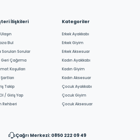
eri İlişkileri
Kategoriler
 Ulaşın
Erkek Ayakkabı
aza Bul
Erkek Giyim
a Sorulan Sorular
Erkek Aksesuar
 Geri Çağırma
Kadın Ayakkabı
imat Koşulları
Kadın Giyim
 Şartları
Kadın Aksesuar
riş Takip
Çocuk Ayakkabı
Ol / Giriş Yap
Çocuk Giyim
m Rehberi
Çocuk Aksesuar
Çağrı Merkezi: 0850 222 09 49