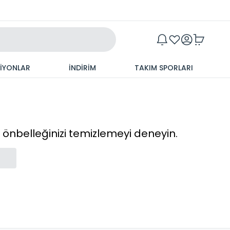
Maxim
SİYONLAR
İNDİRİM
TAKIM SPORLARI
cı önbelleğinizi temizlemeyi deneyin.