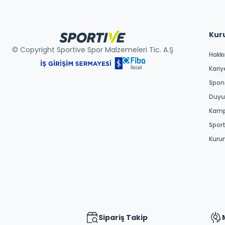
Kur
© Copyright Sportive Spor Malzemeleri Tic. A.Ş
Hakk
Kariy
Spons
Duyur
Kamp
Spor
Kuru
Sipariş Takip