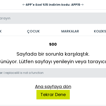
APP'e özel %15 indirim kodu: APP15
K
ÇOCUK
MARKALAR
KOLEK
500
Sayfada bir sorunla karşılaştık.
örünüyor. Lütfen sayfayı yenileyin veya tarayı
or:
l.replaceAll is not a function
Ana sayfaya dön
Tekrar Dene