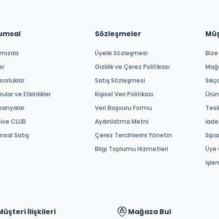
umsal
Sözleşmeler
Müşt
ımızda
Üyelik Sözleşmesi
Bize
er
Gizlilik ve Çerez Politikası
Mağ
orluklar
Satış Sözleşmesi
Sıkç
ular ve Etkinlikler
Kişisel Veri Politikası
Ürün
anyalar
Veri Başvuru Formu
Tesl
tive CLUB
Aydınlatma Metni
İade
msal Satış
Çerez Tercihlerini Yönetin
Sipa
Bilgi Toplumu Hizmetleri
Üye 
İşle
Müşteri İlişkileri
Mağaza Bul