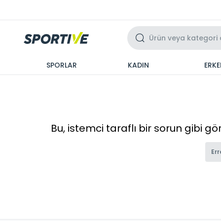
Üzeri 3 Taksit
SPORLAR
KADIN
ERKE
Bu, istemci taraflı bir sorun gibi g
Err