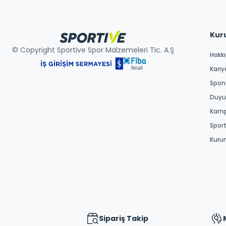
Kur
© Copyright Sportive Spor Malzemeleri Tic. A.Ş
Hakk
Kariy
Spons
Duyur
Kamp
Spor
Kuru
Sipariş Takip