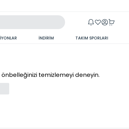
Maxim
SİYONLAR
İNDİRİM
TAKIM SPORLARI
cı önbelleğinizi temizlemeyi deneyin.