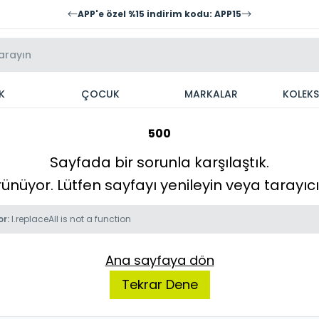
APP'e özel %15 indirim kodu: APP15
K
ÇOCUK
MARKALAR
KOLEK
500
Sayfada bir sorunla karşılaştık.
örünüyor. Lütfen sayfayı yenileyin veya tarayı
or:
l.replaceAll is not a function
Ana sayfaya dön
Tekrar Dene