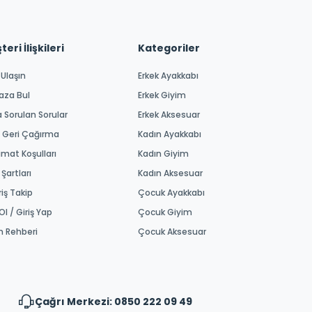
eri İlişkileri
Kategoriler
 Ulaşın
Erkek Ayakkabı
aza Bul
Erkek Giyim
a Sorulan Sorular
Erkek Aksesuar
 Geri Çağırma
Kadın Ayakkabı
imat Koşulları
Kadın Giyim
 Şartları
Kadın Aksesuar
riş Takip
Çocuk Ayakkabı
Ol / Giriş Yap
Çocuk Giyim
m Rehberi
Çocuk Aksesuar
Çağrı Merkezi: 0850 222 09 49