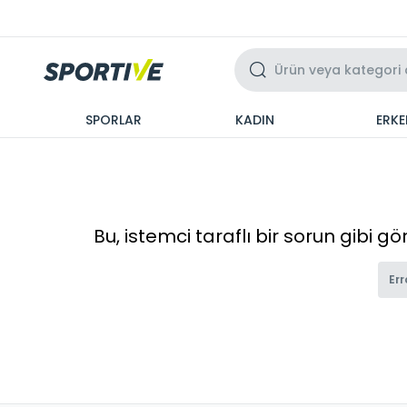
Üzeri 3 Taksit
SPORLAR
KADIN
ERKE
Bu, istemci taraflı bir sorun gibi g
Err