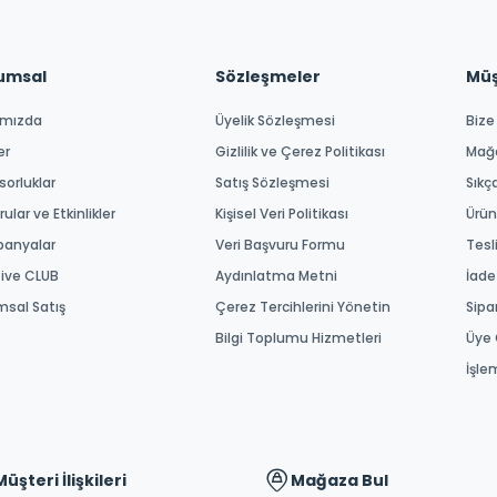
umsal
Sözleşmeler
Müşt
ımızda
Üyelik Sözleşmesi
Bize
er
Gizlilik ve Çerez Politikası
Mağ
orluklar
Satış Sözleşmesi
Sıkç
ular ve Etkinlikler
Kişisel Veri Politikası
Ürün
anyalar
Veri Başvuru Formu
Tesl
tive CLUB
Aydınlatma Metni
İade
msal Satış
Çerez Tercihlerini Yönetin
Sipa
Bilgi Toplumu Hizmetleri
Üye 
İşle
Müşteri İlişkileri
Mağaza Bul