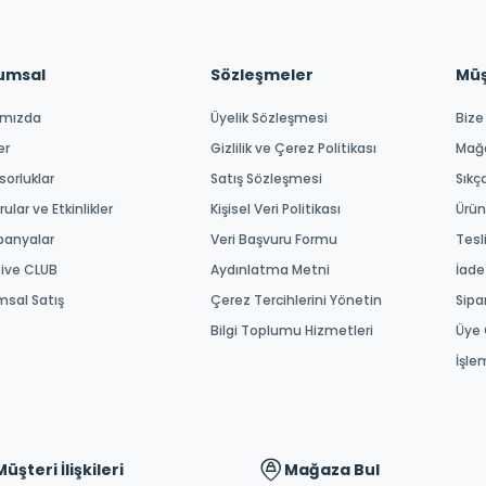
umsal
Sözleşmeler
Müşt
ımızda
Üyelik Sözleşmesi
Bize
er
Gizlilik ve Çerez Politikası
Mağ
orluklar
Satış Sözleşmesi
Sıkç
ular ve Etkinlikler
Kişisel Veri Politikası
Ürün
anyalar
Veri Başvuru Formu
Tesl
tive CLUB
Aydınlatma Metni
İade
msal Satış
Çerez Tercihlerini Yönetin
Sipa
Bilgi Toplumu Hizmetleri
Üye 
İşle
Müşteri İlişkileri
Mağaza Bul