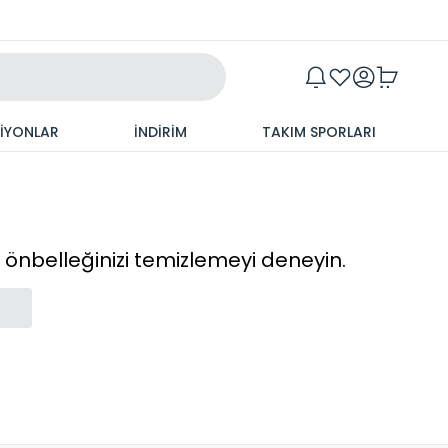
Maxim
SİYONLAR
İNDİRİM
TAKIM SPORLARI
cı önbelleğinizi temizlemeyi deneyin.