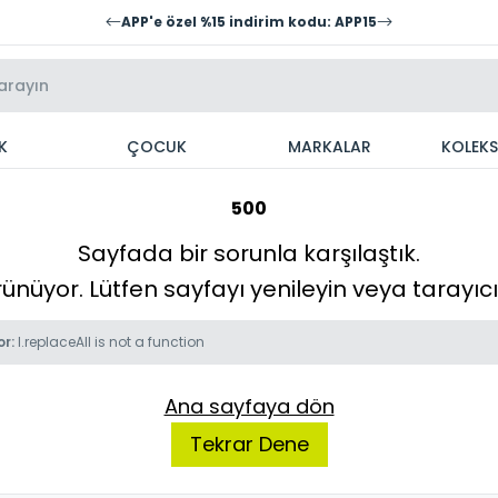
APP'e özel %15 indirim kodu: APP15
K
ÇOCUK
MARKALAR
KOLEK
500
Sayfada bir sorunla karşılaştık.
örünüyor. Lütfen sayfayı yenileyin veya tarayı
or:
l.replaceAll is not a function
Ana sayfaya dön
Tekrar Dene