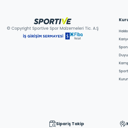
Kur
© Copyright Sportive Spor Malzemeleri Tic. A.Ş
Hakk
Kariy
Spons
Duyur
Kamp
Spor
Kuru
Sipariş Takip