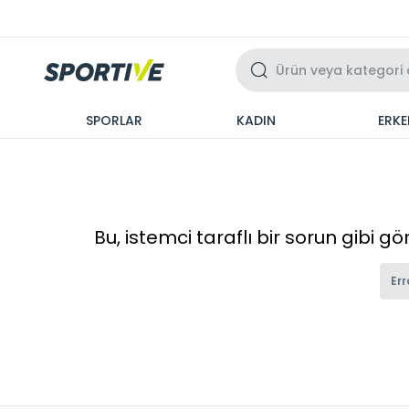
Üzeri 3 Taksit
SPORLAR
KADIN
ERKE
Bu, istemci taraflı bir sorun gibi g
Err