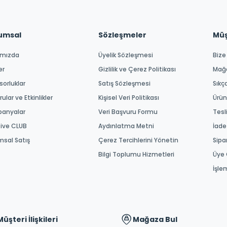
umsal
Sözleşmeler
Müşt
ımızda
Üyelik Sözleşmesi
Bize
er
Gizlilik ve Çerez Politikası
Mağ
orluklar
Satış Sözleşmesi
Sıkç
ular ve Etkinlikler
Kişisel Veri Politikası
Ürün
anyalar
Veri Başvuru Formu
Tesl
tive CLUB
Aydınlatma Metni
İade
msal Satış
Çerez Tercihlerini Yönetin
Sipa
Bilgi Toplumu Hizmetleri
Üye 
İşle
Müşteri İlişkileri
Mağaza Bul