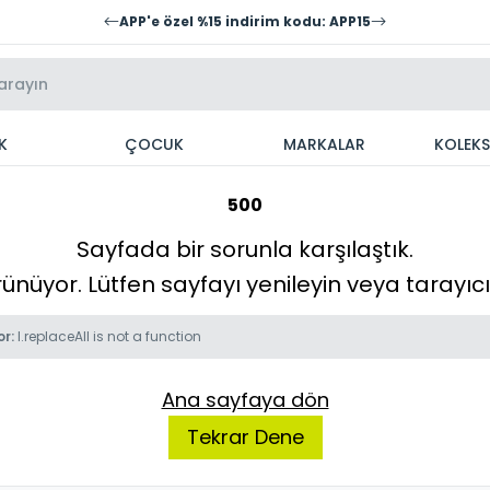
APP'e özel %15 indirim kodu: APP15
K
ÇOCUK
MARKALAR
KOLEK
500
Sayfada bir sorunla karşılaştık.
örünüyor. Lütfen sayfayı yenileyin veya tarayı
or:
l.replaceAll is not a function
Ana sayfaya dön
Tekrar Dene