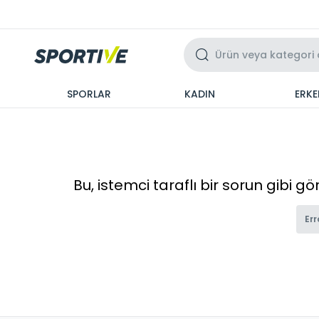
Üzeri 3 Taksit
SPORLAR
KADIN
ERKE
Bu, istemci taraflı bir sorun gibi g
Err