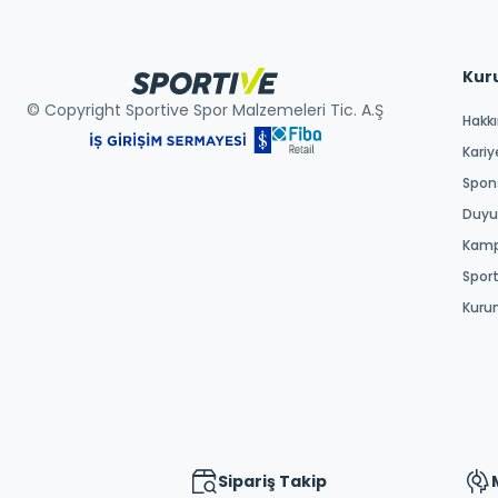
Kur
© Copyright Sportive Spor Malzemeleri Tic. A.Ş
Hakk
Kariy
Spons
Duyur
Kamp
Spor
Kuru
Sipariş Takip