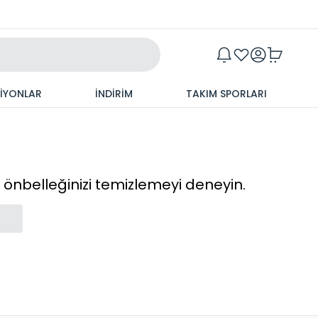
Maxim
SİYONLAR
İNDİRİM
TAKIM SPORLARI
cı önbelleğinizi temizlemeyi deneyin.