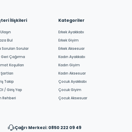
eri İlişkileri
Kategoriler
 Ulaşın
Erkek Ayakkabı
aza Bul
Erkek Giyim
a Sorulan Sorular
Erkek Aksesuar
 Geri Çağırma
Kadın Ayakkabı
imat Koşulları
Kadın Giyim
 Şartları
Kadın Aksesuar
riş Takip
Çocuk Ayakkabı
Ol / Giriş Yap
Çocuk Giyim
m Rehberi
Çocuk Aksesuar
Çağrı Merkezi: 0850 222 09 49