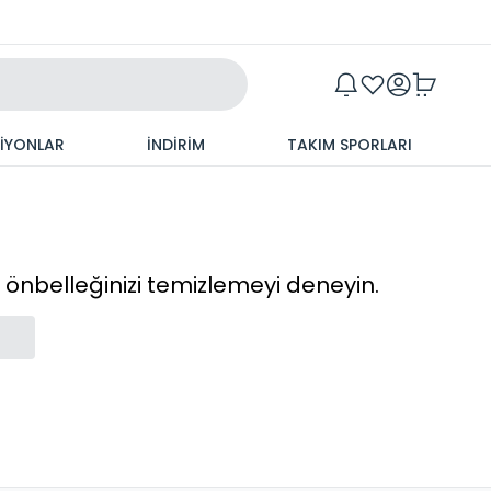
Maxim
SİYONLAR
İNDİRİM
TAKIM SPORLARI
cı önbelleğinizi temizlemeyi deneyin.