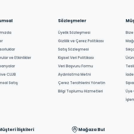
umsal
Sözleşmeler
Müşt
ımızda
Üyelik Sözleşmesi
Bize
er
Gizlilik ve Çerez Politikası
Mağ
orluklar
Satış Sözleşmesi
Sıkç
ular ve Etkinlikler
Kişisel Veri Politikası
Ürün
anyalar
Veri Başvuru Formu
Tesl
tive CLUB
Aydınlatma Metni
İade
msal Satış
Çerez Tercihlerini Yönetin
Sipa
Bilgi Toplumu Hizmetleri
Üye 
İşle
Müşteri İlişkileri
Mağaza Bul