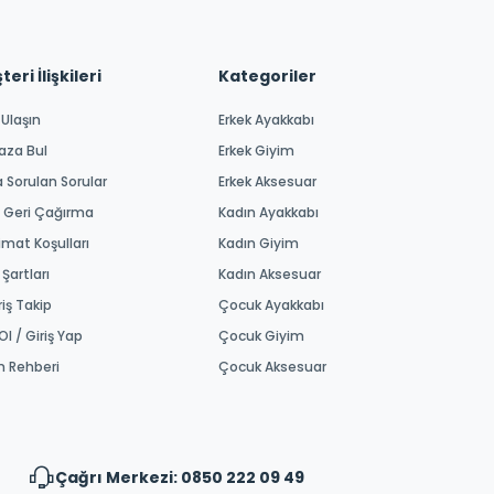
eri İlişkileri
Kategoriler
 Ulaşın
Erkek Ayakkabı
aza Bul
Erkek Giyim
a Sorulan Sorular
Erkek Aksesuar
 Geri Çağırma
Kadın Ayakkabı
imat Koşulları
Kadın Giyim
 Şartları
Kadın Aksesuar
riş Takip
Çocuk Ayakkabı
Ol / Giriş Yap
Çocuk Giyim
m Rehberi
Çocuk Aksesuar
Çağrı Merkezi: 0850 222 09 49