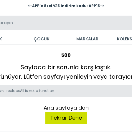
APP'e özel %15 indirim kodu: APP15
K
ÇOCUK
MARKALAR
KOLEK
500
Sayfada bir sorunla karşılaştık.
örünüyor. Lütfen sayfayı yenileyin veya tarayı
or:
l.replaceAll is not a function
Ana sayfaya dön
Tekrar Dene