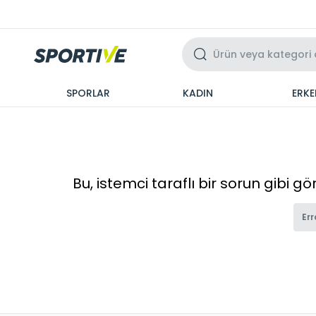
Üzeri 3 Taksit
SPORLAR
KADIN
ERKE
Bu, istemci taraflı bir sorun gibi g
Err