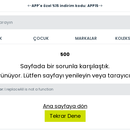
APP'e özel %15 indirim kodu: APP15
K
ÇOCUK
MARKALAR
KOLEK
500
Sayfada bir sorunla karşılaştık.
örünüyor. Lütfen sayfayı yenileyin veya tarayı
or:
l.replaceAll is not a function
Ana sayfaya dön
Tekrar Dene