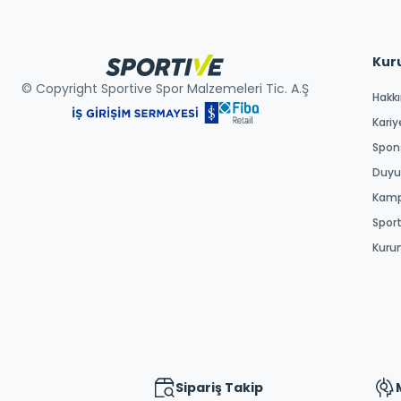
Kur
© Copyright Sportive Spor Malzemeleri Tic. A.Ş
Hakk
Kariy
Spons
Duyur
Kamp
Spor
Kuru
Sipariş Takip