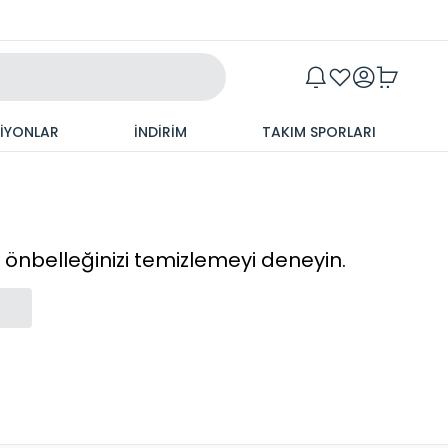
Maxim
SİYONLAR
İNDİRİM
TAKIM SPORLARI
cı önbelleğinizi temizlemeyi deneyin.