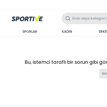
Üzeri 3 Taksit
SPORLAR
KADIN
ERKE
Bu, istemci taraflı bir sorun gibi g
Err