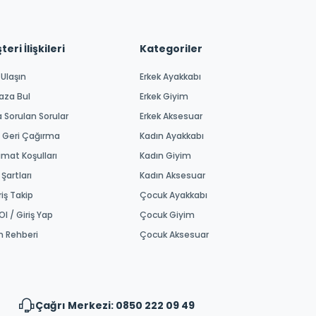
eri İlişkileri
Kategoriler
 Ulaşın
Erkek Ayakkabı
aza Bul
Erkek Giyim
a Sorulan Sorular
Erkek Aksesuar
 Geri Çağırma
Kadın Ayakkabı
imat Koşulları
Kadın Giyim
 Şartları
Kadın Aksesuar
riş Takip
Çocuk Ayakkabı
Ol / Giriş Yap
Çocuk Giyim
m Rehberi
Çocuk Aksesuar
Çağrı Merkezi: 0850 222 09 49