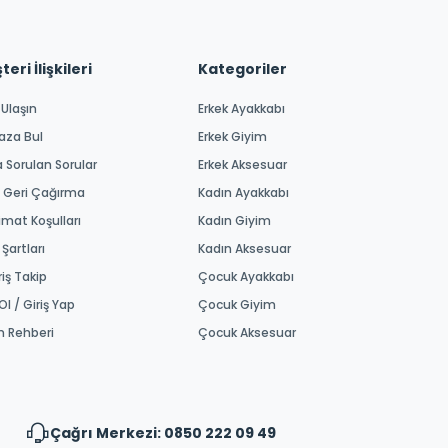
eri İlişkileri
Kategoriler
 Ulaşın
Erkek Ayakkabı
aza Bul
Erkek Giyim
a Sorulan Sorular
Erkek Aksesuar
 Geri Çağırma
Kadın Ayakkabı
imat Koşulları
Kadın Giyim
 Şartları
Kadın Aksesuar
riş Takip
Çocuk Ayakkabı
Ol / Giriş Yap
Çocuk Giyim
m Rehberi
Çocuk Aksesuar
Çağrı Merkezi: 0850 222 09 49