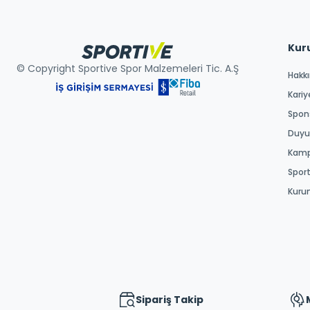
Kur
© Copyright Sportive Spor Malzemeleri Tic. A.Ş
Hakk
Kariy
Spons
Duyur
Kamp
Spor
Kuru
Sipariş Takip