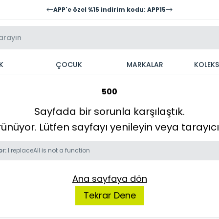
APP'e özel %15 indirim kodu: APP15
K
ÇOCUK
MARKALAR
KOLEK
500
Sayfada bir sorunla karşılaştık.
örünüyor. Lütfen sayfayı yenileyin veya tarayı
or:
l.replaceAll is not a function
Ana sayfaya dön
Tekrar Dene