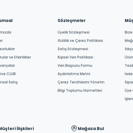
umsal
Sözleşmeler
Müşt
ımızda
Üyelik Sözleşmesi
Bize
er
Gizlilik ve Çerez Politikası
Mağ
orluklar
Satış Sözleşmesi
Sıkç
ular ve Etkinlikler
Kişisel Veri Politikası
Ürün
anyalar
Veri Başvuru Formu
Tesl
tive CLUB
Aydınlatma Metni
İade
msal Satış
Çerez Tercihlerini Yönetin
Sipa
Bilgi Toplumu Hizmetleri
Üye 
İşle
Müşteri İlişkileri
Mağaza Bul