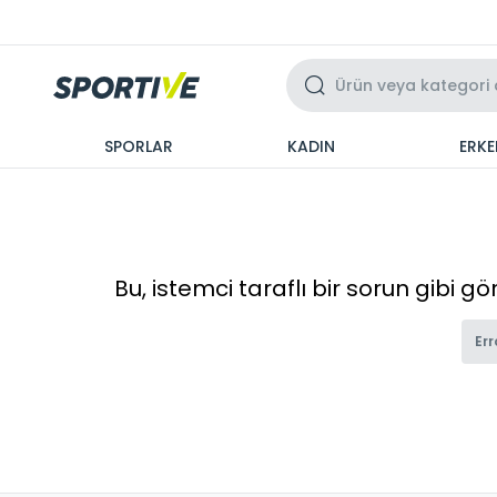
Üzeri 3 Taksit
SPORLAR
KADIN
ERKE
Bu, istemci taraflı bir sorun gibi g
Err