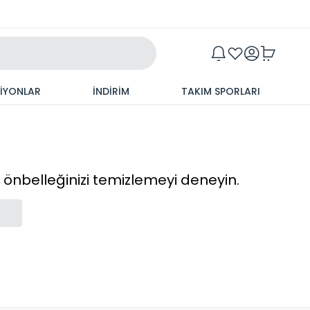
Maxim
SİYONLAR
İNDİRİM
TAKIM SPORLARI
cı önbelleğinizi temizlemeyi deneyin.