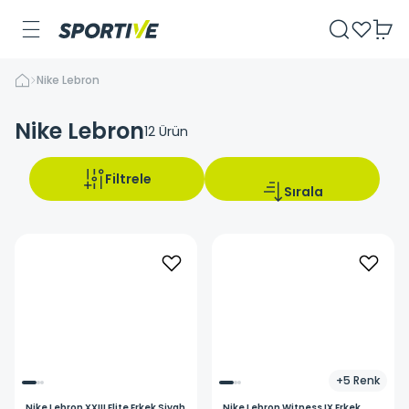
Nike Lebron
Nike Lebron
12
Ürün
Filtrele
Sırala
+
5
Renk
Nike
Lebron XXIII Elite Erkek Siyah
Nike
Lebron Witness IX Erkek