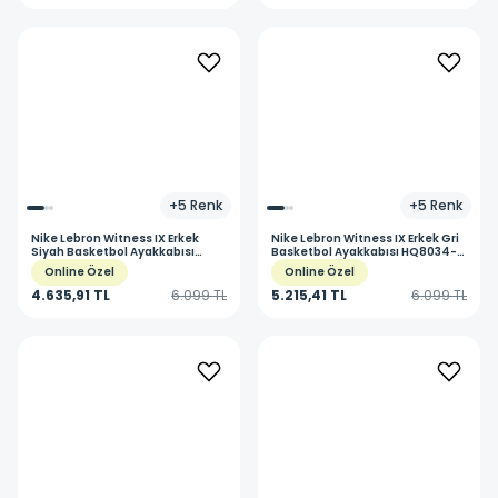
+
5
Renk
+
5
Renk
Nike
Lebron Witness IX Erkek
Nike
Lebron Witness IX Erkek Gri
Siyah Basketbol Ayakkabısı
Basketbol Ayakkabısı HQ8034-
HQ8034-003
005
Online Özel
Online Özel
4.635,91 TL
6.099 TL
5.215,41 TL
6.099 TL