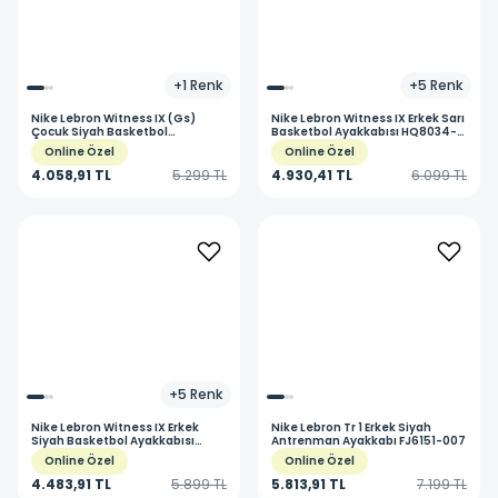
+
1
Renk
+
5
Renk
Nike
Lebron Witness IX (Gs)
Nike
Lebron Witness IX Erkek Sarı
Çocuk Siyah Basketbol
Basketbol Ayakkabısı HQ8034-
Ayakkabısı HV2270-004
701
Online Özel
Online Özel
4.058,91 TL
5.299 TL
4.930,41 TL
6.099 TL
+
5
Renk
Nike
Lebron Witness IX Erkek
Nike
Lebron Tr 1 Erkek Siyah
Siyah Basketbol Ayakkabısı
Antrenman Ayakkabı FJ6151-007
HQ8034-001
Online Özel
Online Özel
4.483,91 TL
5.899 TL
5.813,91 TL
7.199 TL