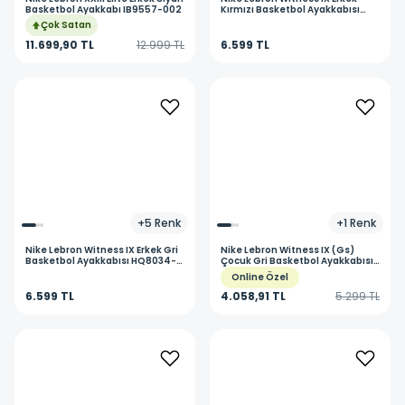
Basketbol Ayakkabı IB9557-002
Kırmızı Basketbol Ayakkabısı
HQ8034-602
Çok Satan
11.699,90 TL
12.999 TL
6.599 TL
+
5
Renk
+
1
Renk
Nike
Lebron Witness IX Erkek Gri
Nike
Lebron Witness IX (Gs)
Basketbol Ayakkabısı HQ8034-
Çocuk Gri Basketbol Ayakkabısı
009
HV2270-003
Online Özel
6.599 TL
4.058,91 TL
5.299 TL