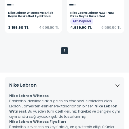
Nike
Lebron Witness VIII Erkek
Nike
Zoom Lebron NXXT NBA
Beyaz Basketbol Ayakkabısı
Erkek Beyaz Basketbol
FB2239-103
Ayakkabısı FJ1566-103
En Popüler
3.199,90 TL
4.699,90 TL
4.939,90 TL
6.599,90 TL
1
Nike Lebron
Nike Lebron Witness
Basketbol denilince akla gelen en efsanevi isimlerden olan
Lebron James’ten esinlenerek tasarlanan bir seri
Nike Lebron
Witness!
. Bu yüzden tüm özellikleri, hız, hareket ve dengeyi aynı
aynı anda sağlayacak şekilde tasarlanmış.
Nike Lebron Witness Fiyatları
Basketbol severlerin en keyif aldığı, en çok tercih ettiği ürünler