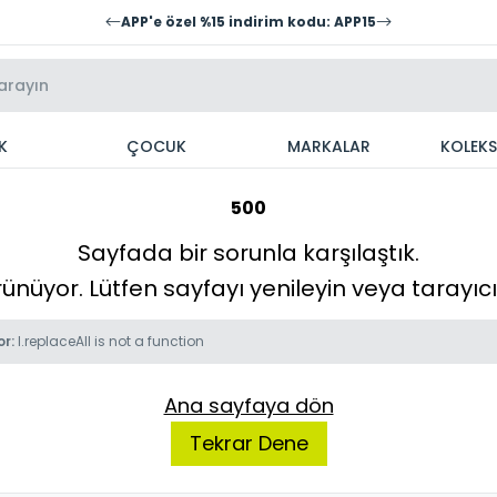
APP'e özel %15 indirim kodu: APP15
K
ÇOCUK
MARKALAR
KOLEK
500
Sayfada bir sorunla karşılaştık.
örünüyor. Lütfen sayfayı yenileyin veya tarayı
or:
l.replaceAll is not a function
Ana sayfaya dön
Tekrar Dene