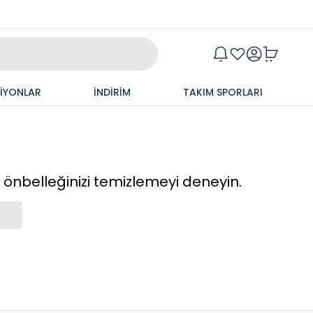
Maxim
SİYONLAR
İNDİRİM
TAKIM SPORLARI
cı önbelleğinizi temizlemeyi deneyin.