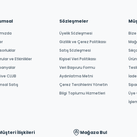
umsal
Sözleşmeler
Müşt
ımızda
Üyelik Sözleşmesi
Bize
er
Gizlilik ve Çerez Politikası
Mağ
orluklar
Satış Sözleşmesi
Sıkç
ular ve Etkinlikler
Kişisel Veri Politikası
Ürün
anyalar
Veri Başvuru Formu
Tesl
tive CLUB
Aydınlatma Metni
İade
msal Satış
Çerez Tercihlerini Yönetin
Sipa
Bilgi Toplumu Hizmetleri
Üye 
İşle
Müşteri İlişkileri
Mağaza Bul