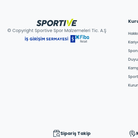
Kur
© Copyright Sportive Spor Malzemeleri Tic. A.Ş
Hakk
Kariy
Spons
Duyur
Kamp
Spor
Kuru
Sipariş Takip