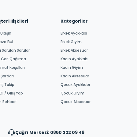
eri İlişkileri
Kategoriler
 Ulaşın
Erkek Ayakkabı
aza Bul
Erkek Giyim
a Sorulan Sorular
Erkek Aksesuar
 Geri Çağırma
Kadın Ayakkabı
imat Koşulları
Kadın Giyim
 Şartları
Kadın Aksesuar
riş Takip
Çocuk Ayakkabı
Ol / Giriş Yap
Çocuk Giyim
m Rehberi
Çocuk Aksesuar
Çağrı Merkezi: 0850 222 09 49