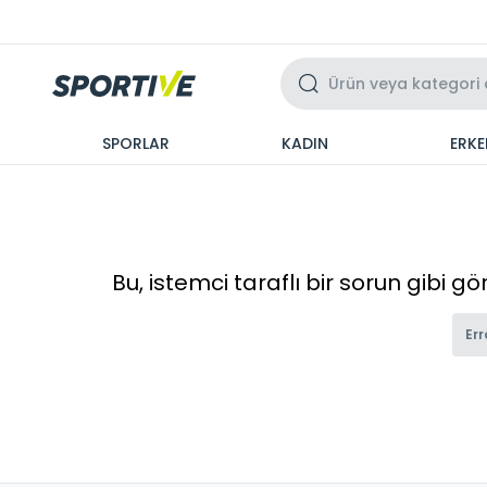
Üzeri 3 Taksit
SPORLAR
KADIN
ERKE
Bu, istemci taraflı bir sorun gibi g
Err