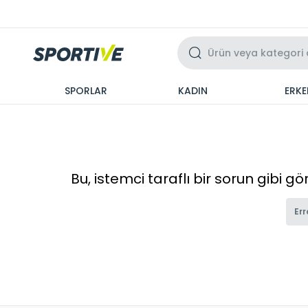
Üzeri 3 Taksit
SPORLAR
KADIN
ERKE
Bu, istemci taraflı bir sorun gibi g
Err