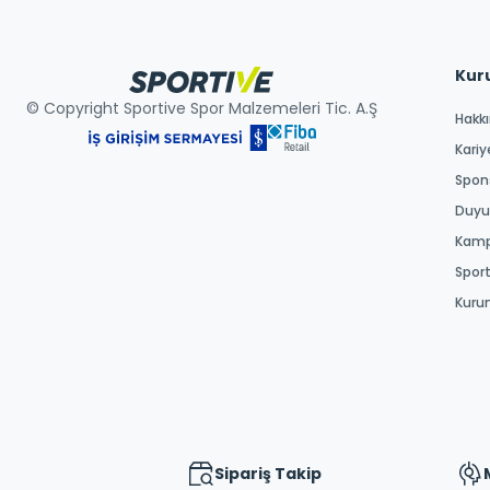
Kur
© Copyright Sportive Spor Malzemeleri Tic. A.Ş
Hakk
Kariy
Spons
Duyur
Kamp
Spor
Kuru
Sipariş Takip