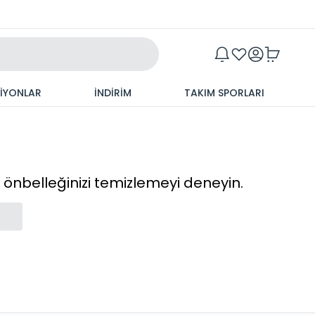
Maxim
SİYONLAR
İNDİRİM
TAKIM SPORLARI
cı önbelleğinizi temizlemeyi deneyin.