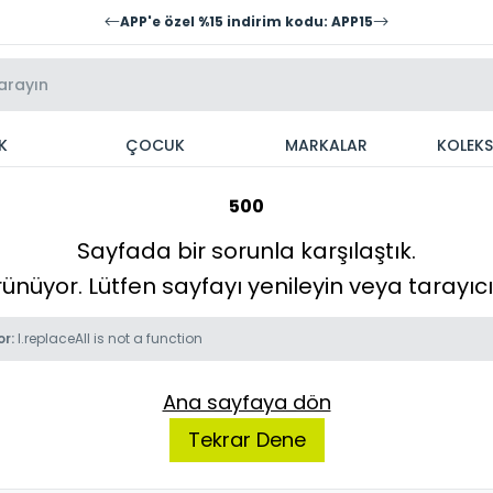
APP'e özel %15 indirim kodu: APP15
K
ÇOCUK
MARKALAR
KOLEK
500
Sayfada bir sorunla karşılaştık.
örünüyor. Lütfen sayfayı yenileyin veya tarayı
or:
l.replaceAll is not a function
Ana sayfaya dön
Tekrar Dene