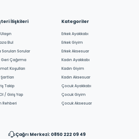
eri İlişkileri
Kategoriler
 Ulaşın
Erkek Ayakkabı
aza Bul
Erkek Giyim
a Sorulan Sorular
Erkek Aksesuar
 Geri Çağırma
Kadın Ayakkabı
imat Koşulları
Kadın Giyim
 Şartları
Kadın Aksesuar
riş Takip
Çocuk Ayakkabı
Ol / Giriş Yap
Çocuk Giyim
m Rehberi
Çocuk Aksesuar
Çağrı Merkezi: 0850 222 09 49