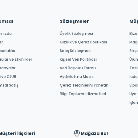
umsal
Sözleşmeler
Müşt
ımızda
Üyelik Sözleşmesi
Bize
er
Gizlilik ve Çerez Politikası
Mağ
orluklar
Satış Sözleşmesi
Sıkç
ular ve Etkinlikler
Kişisel Veri Politikası
Ürün
anyalar
Veri Başvuru Formu
Tesl
tive CLUB
Aydınlatma Metni
İade
msal Satış
Çerez Tercihlerini Yönetin
Sipa
Bilgi Toplumu Hizmetleri
Üye 
İşle
Müşteri İlişkileri
Mağaza Bul