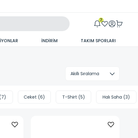
Maxim
7
SİYONLAR
İNDİRİM
TAKIM SPORLARI
(
7
)
Ceket
(
6
)
T-Shirt
(
5
)
Halı Saha
(
3
)