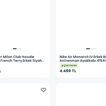
er Milan Club Hoodie
Nike
Air Monarch IV Erkek 
 French Terry Erkek Siyah
Antrenman Ayakkabı 4154
Sweatshirt II3423-010
Çok Satan
L
4.499 TL