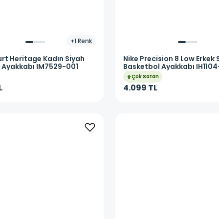
+
1
Renk
rt Heritage Kadın Siyah
Nike
Precision 8 Low Erkek 
 Ayakkabı IM7529-001
Basketbol Ayakkabı IH1104
Çok Satan
L
4.099 TL