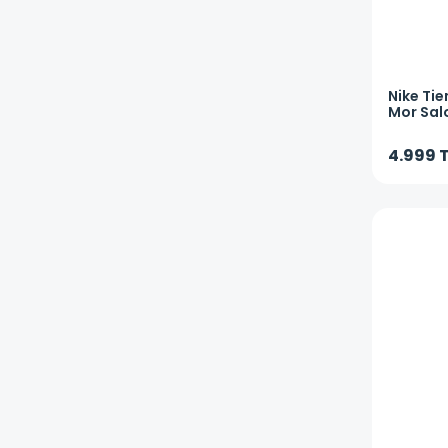
Nike
Tie
Mor Sal
IO9951-
4.999 