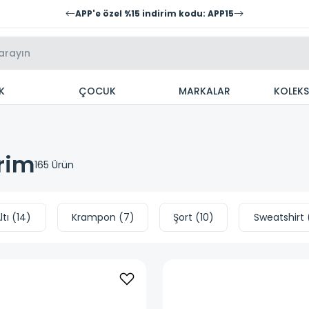
APP'e özel %15 indirim kodu: APP15
K
ÇOCUK
MARKALAR
KOLEK
rim
165
Ürün
tı
(
14
)
Krampon
(
7
)
Şort
(
10
)
Sweatshirt