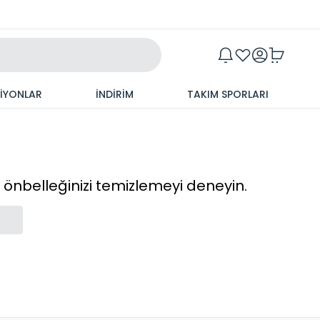
Maxim
SİYONLAR
İNDİRİM
TAKIM SPORLARI
cı önbelleğinizi temizlemeyi deneyin.