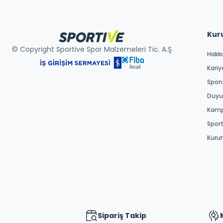
Kur
© Copyright Sportive Spor Malzemeleri Tic. A.Ş
Hakk
Kariy
Spons
Duyur
Kamp
Spor
Kuru
Sipariş Takip