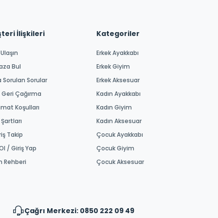
eri İlişkileri
Kategoriler
 Ulaşın
Erkek Ayakkabı
aza Bul
Erkek Giyim
a Sorulan Sorular
Erkek Aksesuar
 Geri Çağırma
Kadın Ayakkabı
imat Koşulları
Kadın Giyim
 Şartları
Kadın Aksesuar
riş Takip
Çocuk Ayakkabı
Ol / Giriş Yap
Çocuk Giyim
m Rehberi
Çocuk Aksesuar
Çağrı Merkezi: 0850 222 09 49