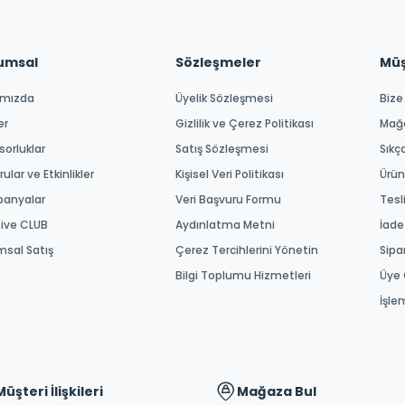
umsal
Sözleşmeler
Müşt
ımızda
Üyelik Sözleşmesi
Bize
er
Gizlilik ve Çerez Politikası
Mağ
orluklar
Satış Sözleşmesi
Sıkç
ular ve Etkinlikler
Kişisel Veri Politikası
Ürün
anyalar
Veri Başvuru Formu
Tesl
tive CLUB
Aydınlatma Metni
İade
msal Satış
Çerez Tercihlerini Yönetin
Sipa
Bilgi Toplumu Hizmetleri
Üye 
İşle
Müşteri İlişkileri
Mağaza Bul