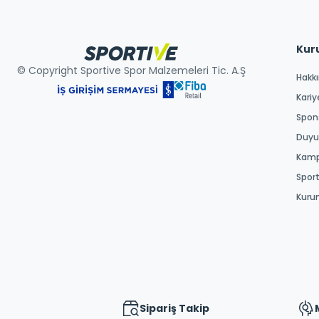
Kur
© Copyright Sportive Spor Malzemeleri Tic. A.Ş
Hakk
Kariy
Spons
Duyur
Kamp
Spor
Kuru
Sipariş Takip