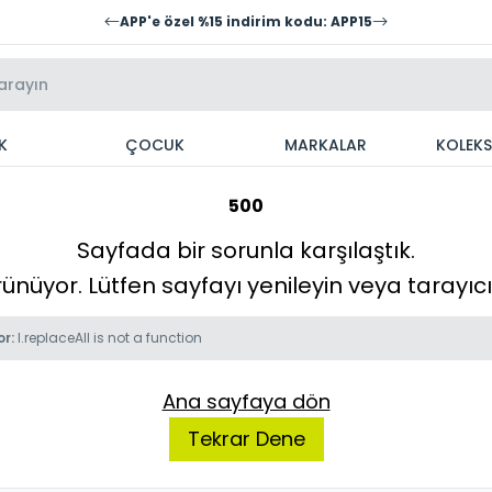
APP'e özel %15 indirim kodu: APP15
K
ÇOCUK
MARKALAR
KOLEK
500
Sayfada bir sorunla karşılaştık.
örünüyor. Lütfen sayfayı yenileyin veya tarayı
or:
l.replaceAll is not a function
Ana sayfaya dön
Tekrar Dene