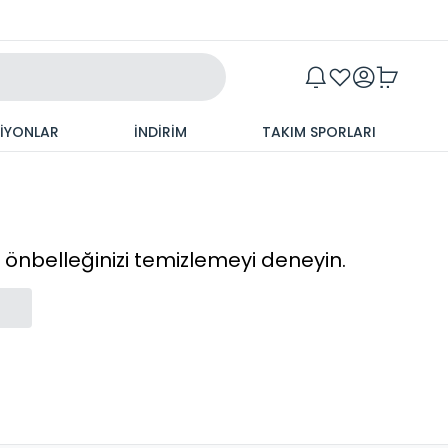
Maxim
SİYONLAR
İNDİRİM
TAKIM SPORLARI
cı önbelleğinizi temizlemeyi deneyin.