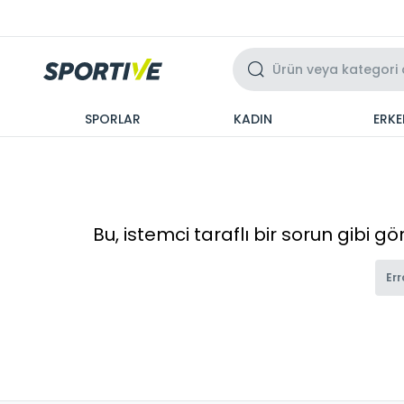
Üzeri 3 Taksit
SPORLAR
KADIN
ERKE
Bu, istemci taraflı bir sorun gibi g
Err