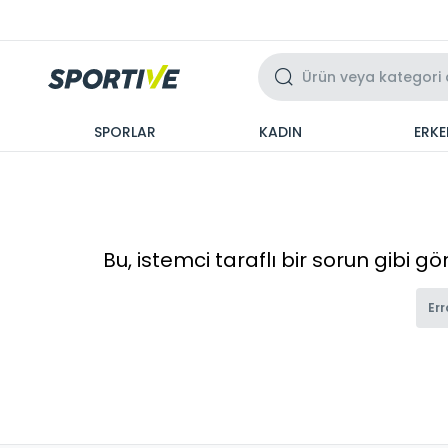
Üzeri 3 Taksit
SPORLAR
KADIN
ERKE
Bu, istemci taraflı bir sorun gibi g
Err