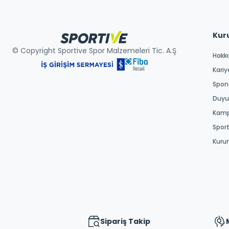
Kur
© Copyright Sportive Spor Malzemeleri Tic. A.Ş
Hakk
Kariy
Spons
Duyur
Kamp
Spor
Kuru
Sipariş Takip