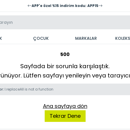
APP'e özel %15 indirim kodu: APP15
K
ÇOCUK
MARKALAR
KOLEK
500
Sayfada bir sorunla karşılaştık.
örünüyor. Lütfen sayfayı yenileyin veya tarayı
or:
l.replaceAll is not a function
Ana sayfaya dön
Tekrar Dene