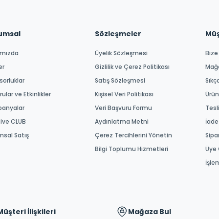
umsal
Sözleşmeler
Müşt
ımızda
Üyelik Sözleşmesi
Bize
er
Gizlilik ve Çerez Politikası
Mağ
orluklar
Satış Sözleşmesi
Sıkç
ular ve Etkinlikler
Kişisel Veri Politikası
Ürün
anyalar
Veri Başvuru Formu
Tesl
tive CLUB
Aydınlatma Metni
İade
msal Satış
Çerez Tercihlerini Yönetin
Sipa
Bilgi Toplumu Hizmetleri
Üye 
İşle
Müşteri İlişkileri
Mağaza Bul