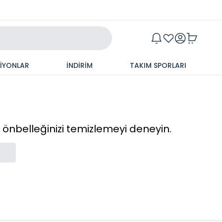
Maxim
SİYONLAR
İNDİRİM
TAKIM SPORLARI
cı önbelleğinizi temizlemeyi deneyin.