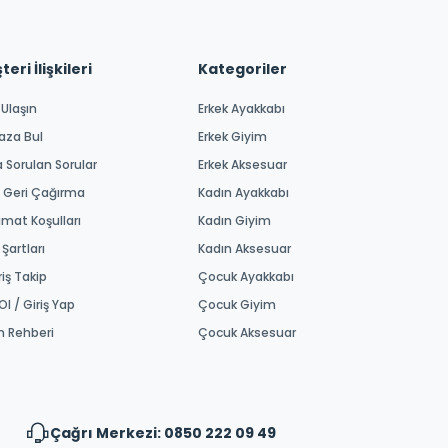
eri İlişkileri
Kategoriler
 Ulaşın
Erkek Ayakkabı
aza Bul
Erkek Giyim
a Sorulan Sorular
Erkek Aksesuar
 Geri Çağırma
Kadın Ayakkabı
imat Koşulları
Kadın Giyim
 Şartları
Kadın Aksesuar
riş Takip
Çocuk Ayakkabı
Ol / Giriş Yap
Çocuk Giyim
m Rehberi
Çocuk Aksesuar
Çağrı Merkezi: 0850 222 09 49