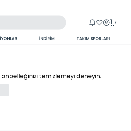
Maxim
SİYONLAR
İNDİRİM
TAKIM SPORLARI
cı önbelleğinizi temizlemeyi deneyin.