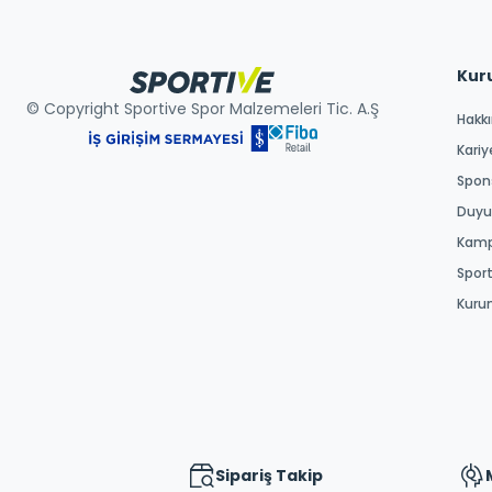
Kur
© Copyright Sportive Spor Malzemeleri Tic. A.Ş
Hakk
Kariy
Spons
Duyur
Kamp
Spor
Kuru
Sipariş Takip