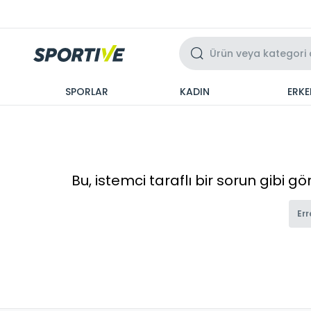
Üzeri 3 Taksit
SPORLAR
KADIN
ERKE
Bu, istemci taraflı bir sorun gibi g
Err