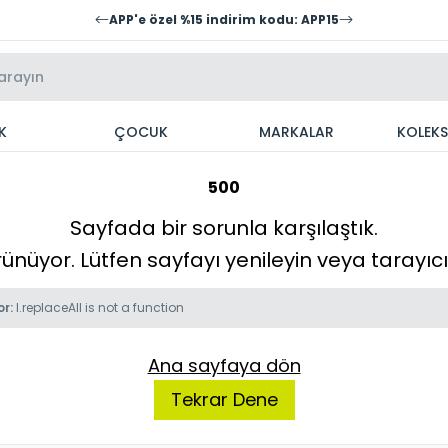
APP'e özel %15 indirim kodu: APP15
K
ÇOCUK
MARKALAR
KOLEK
500
Sayfada bir sorunla karşılaştık.
örünüyor. Lütfen sayfayı yenileyin veya tarayı
or:
l.replaceAll is not a function
Ana sayfaya dön
Tekrar Dene