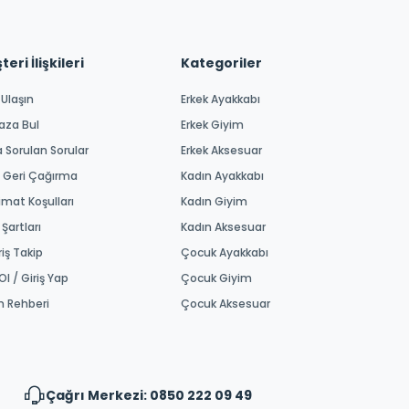
eri İlişkileri
Kategoriler
 Ulaşın
Erkek Ayakkabı
aza Bul
Erkek Giyim
a Sorulan Sorular
Erkek Aksesuar
 Geri Çağırma
Kadın Ayakkabı
imat Koşulları
Kadın Giyim
 Şartları
Kadın Aksesuar
riş Takip
Çocuk Ayakkabı
Ol / Giriş Yap
Çocuk Giyim
m Rehberi
Çocuk Aksesuar
Çağrı Merkezi: 0850 222 09 49