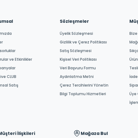
umsal
Sözleşmeler
Müşt
ımızda
Üyelik Sözleşmesi
Bize
er
Gizlilik ve Çerez Politikası
Mağ
orluklar
Satış Sözleşmesi
Sıkç
ular ve Etkinlikler
Kişisel Veri Politikası
Ürün
anyalar
Veri Başvuru Formu
Tesl
tive CLUB
Aydınlatma Metni
İade
msal Satış
Çerez Tercihlerini Yönetin
Sipa
Bilgi Toplumu Hizmetleri
Üye 
İşle
Müşteri İlişkileri
Mağaza Bul