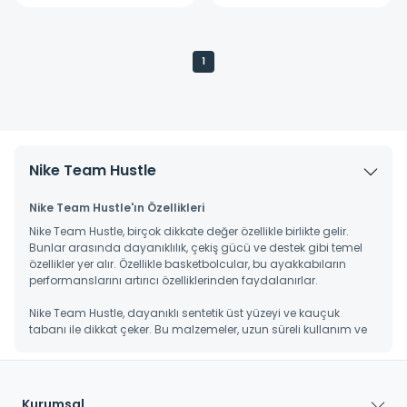
1
Nike Team Hustle
Nike Team Hustle'ın Özellikleri
Nike Team Hustle, birçok dikkate değer özellikle birlikte gelir.
Bunlar arasında dayanıklılık, çekiş gücü ve destek gibi temel
özellikler yer alır. Özellikle basketbolcular, bu ayakkabıların
performanslarını artırıcı özelliklerinden faydalanırlar.
Nike Team Hustle, dayanıklı sentetik üst yüzeyi ve kauçuk
tabanı ile dikkat çeker. Bu malzemeler, uzun süreli kullanım ve
aşınmaya karşı dayanıklılık sağlar. Aynı zamanda ayak bileği
çevresinde ek destek sunar.
Ayrıca, bu ayakkabılar, hızlı hareketler için mükemmel bir zemin
tutuşu sağlayan dış tabanı ile de öne çıkar. Bu özellikler, hızlı
Kurumsal