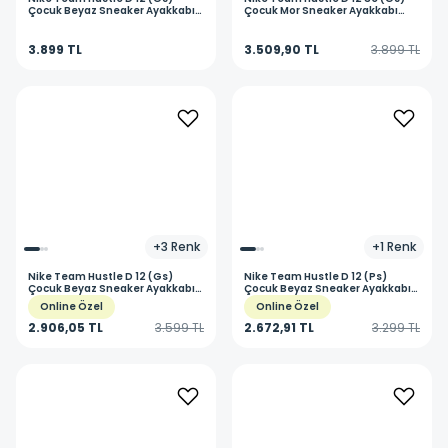
Çocuk Beyaz Sneaker Ayakkabı
Çocuk Mor Sneaker Ayakkabı
HF6279-107
IO9848-500
3.899 TL
3.509,90 TL
3.899 TL
+
3
Renk
+
1
Renk
Nike
Team Hustle D 12 (Gs)
Nike
Team Hustle D 12 (Ps)
Çocuk Beyaz Sneaker Ayakkabı
Çocuk Beyaz Sneaker Ayakkabı
HF6279-105
HF6280-104
Online Özel
Online Özel
2.906,05 TL
3.599 TL
2.672,91 TL
3.299 TL