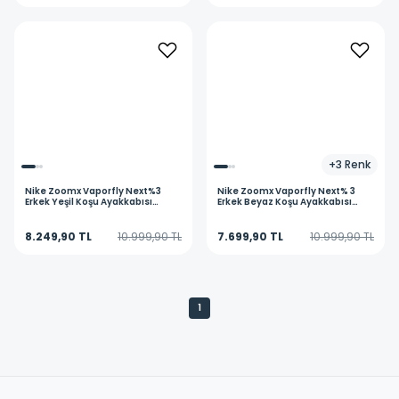
+
3
Renk
Nike
Zoomx Vaporfly Next%3
Nike
Zoomx Vaporfly Next% 3
Erkek Yeşil Koşu Ayakkabısı
Erkek Beyaz Koşu Ayakkabısı
HJ7040-300
DV4129-100
8.249,90 TL
10.999,90 TL
7.699,90 TL
10.999,90 TL
1