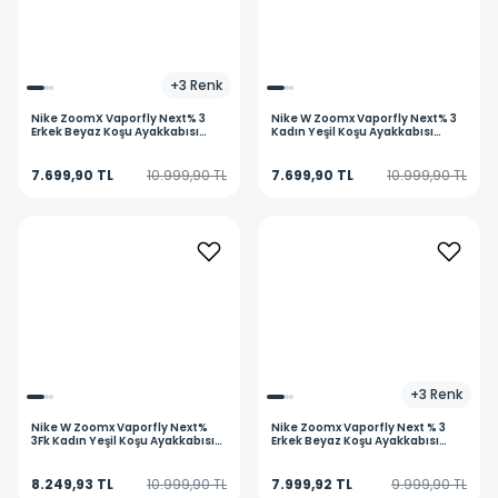
+
3
Renk
Nike
ZoomX Vaporfly Next% 3
Nike
W Zoomx Vaporfly Next% 3
Erkek Beyaz Koşu Ayakkabısı
Kadın Yeşil Koşu Ayakkabısı
DV4129-104
DV4130-700
7.699,90 TL
10.999,90 TL
7.699,90 TL
10.999,90 TL
+
3
Renk
Nike
W Zoomx Vaporfly Next%
Nike
Zoomx Vaporfly Next % 3
3Fk Kadın Yeşil Koşu Ayakkabısı
Erkek Beyaz Koşu Ayakkabısı
HQ3505-379
HJ9079-100
8.249,93 TL
10.999,90 TL
7.999,92 TL
9.999,90 TL