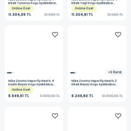
Erkek Turuncu Koşu Ayakkabısı
Erkek Yeşil Koşu Ayakkabısı
HF6414-800
HF6414-300
Online Özel
Online Özel
11.304,05 TL
13.999 TL
11.304,91 TL
13.999 TL
+
3
Renk
Nike
Zoomx Vaporfly Next% 4
Nike
Zoomx Vaporfly Next% 3
Kadın Beyaz Koşu Ayakkabısı
Erkek Beyaz Koşu Ayakkabısı
HF6412-100
DV4129-103
Online Özel
8.549,91 TL
11.999,90 TL
8.249,90 TL
10.999,90 TL