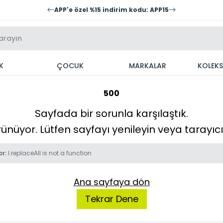
APP'e özel %15 indirim kodu: APP15
K
ÇOCUK
MARKALAR
KOLEK
500
Sayfada bir sorunla karşılaştık.
örünüyor. Lütfen sayfayı yenileyin veya tarayı
or:
l.replaceAll is not a function
Ana sayfaya dön
Tekrar Dene