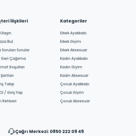
eri İlişkileri
Kategoriler
 Ulaşın
Erkek Ayakkabı
aza Bul
Erkek Giyim
a Sorulan Sorular
Erkek Aksesuar
 Geri Çağırma
Kadın Ayakkabı
imat Koşulları
Kadın Giyim
 Şartları
Kadın Aksesuar
riş Takip
Çocuk Ayakkabı
Ol / Giriş Yap
Çocuk Giyim
m Rehberi
Çocuk Aksesuar
Çağrı Merkezi: 0850 222 09 49