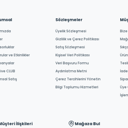
umsal
Sözleşmeler
Müşt
ımızda
Üyelik Sözleşmesi
Bize
er
Gizlilik ve Çerez Politikası
Mağ
orluklar
Satış Sözleşmesi
Sıkç
ular ve Etkinlikler
Kişisel Veri Politikası
Ürün
anyalar
Veri Başvuru Formu
Tesl
tive CLUB
Aydınlatma Metni
İade
msal Satış
Çerez Tercihlerini Yönetin
Sipa
Bilgi Toplumu Hizmetleri
Üye 
İşle
Müşteri İlişkileri
Mağaza Bul