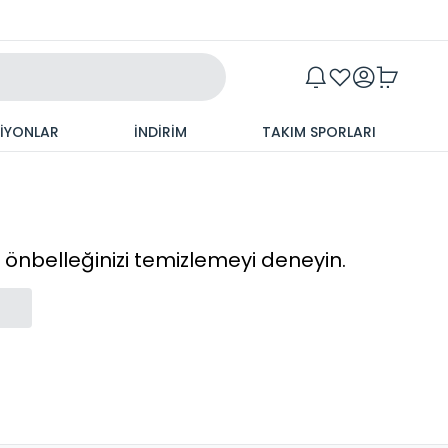
Maxim
SİYONLAR
İNDİRİM
TAKIM SPORLARI
cı önbelleğinizi temizlemeyi deneyin.