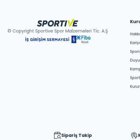
Kur
© Copyright Sportive Spor Malzemeleri Tic. A.Ş
Hakk
Kariy
Spons
Duyur
Kamp
Spor
Kuru
Sipariş Takip