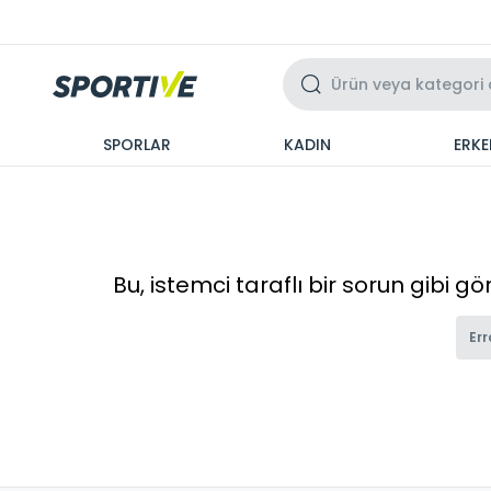
Üzeri 3 Taksit
SPORLAR
KADIN
ERKE
Bu, istemci taraflı bir sorun gibi g
Err