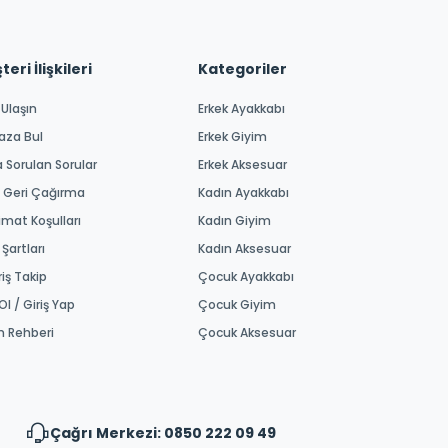
eri İlişkileri
Kategoriler
 Ulaşın
Erkek Ayakkabı
aza Bul
Erkek Giyim
a Sorulan Sorular
Erkek Aksesuar
 Geri Çağırma
Kadın Ayakkabı
imat Koşulları
Kadın Giyim
 Şartları
Kadın Aksesuar
riş Takip
Çocuk Ayakkabı
Ol / Giriş Yap
Çocuk Giyim
m Rehberi
Çocuk Aksesuar
Çağrı Merkezi: 0850 222 09 49