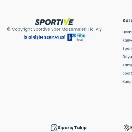
Kur
© Copyright Sportive Spor Malzemeleri Tic. A.Ş
Hakk
Kariy
Spons
Duyur
Kamp
Spor
Kuru
Sipariş Takip