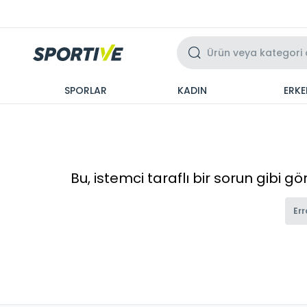
Üzeri 3 Taksit
SPORLAR
KADIN
ERKE
Bu, istemci taraflı bir sorun gibi g
Err