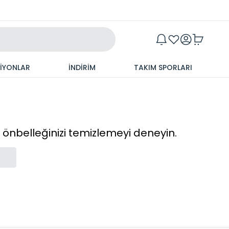
Maxim
SİYONLAR
İNDİRİM
TAKIM SPORLARI
cı önbelleğinizi temizlemeyi deneyin.