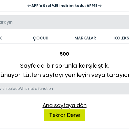
APP'e özel %15 indirim kodu: APP15
K
ÇOCUK
MARKALAR
KOLEK
500
Sayfada bir sorunla karşılaştık.
örünüyor. Lütfen sayfayı yenileyin veya tarayı
or:
l.replaceAll is not a function
Ana sayfaya dön
Tekrar Dene