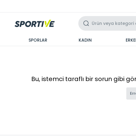
Üzeri 3 Taksit
SPORLAR
KADIN
ERKE
Bu, istemci taraflı bir sorun gibi g
Err