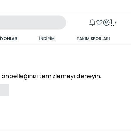
Maxim
SİYONLAR
İNDİRİM
TAKIM SPORLARI
cı önbelleğinizi temizlemeyi deneyin.