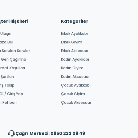
eri İlişkileri
Kategoriler
 Ulaşın
Erkek Ayakkabı
aza Bul
Erkek Giyim
a Sorulan Sorular
Erkek Aksesuar
 Geri Çağırma
Kadın Ayakkabı
imat Koşulları
Kadın Giyim
 Şartları
Kadın Aksesuar
riş Takip
Çocuk Ayakkabı
Ol / Giriş Yap
Çocuk Giyim
m Rehberi
Çocuk Aksesuar
Çağrı Merkezi: 0850 222 09 49