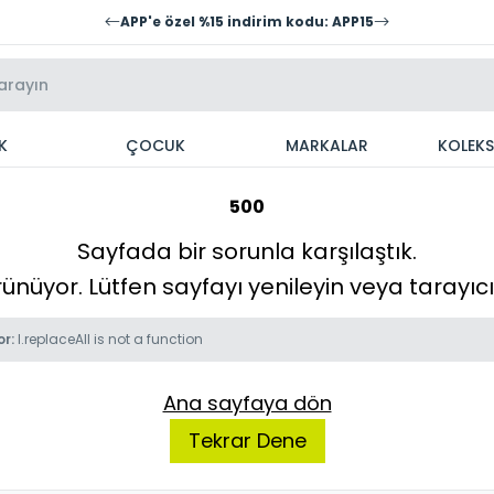
APP'e özel %15 indirim kodu: APP15
K
ÇOCUK
MARKALAR
KOLEK
500
Sayfada bir sorunla karşılaştık.
örünüyor. Lütfen sayfayı yenileyin veya tarayı
or:
l.replaceAll is not a function
Ana sayfaya dön
Tekrar Dene