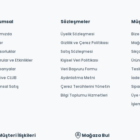
umsal
Sözleşmeler
Müşt
ımızda
Üyelik Sözleşmesi
Bize
er
Gizlilik ve Çerez Politikası
Mağ
orluklar
Satış Sözleşmesi
Sıkç
ular ve Etkinlikler
Kişisel Veri Politikası
Ürün
anyalar
Veri Başvuru Formu
Tesl
tive CLUB
Aydınlatma Metni
İade
msal Satış
Çerez Tercihlerini Yönetin
Sipa
Bilgi Toplumu Hizmetleri
Üye 
İşle
Müşteri İlişkileri
Mağaza Bul