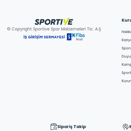
Kur
© Copyright Sportive Spor Malzemeleri Tic. A.Ş
Hakk
Kariy
Spons
Duyur
Kamp
Spor
Kuru
Sipariş Takip