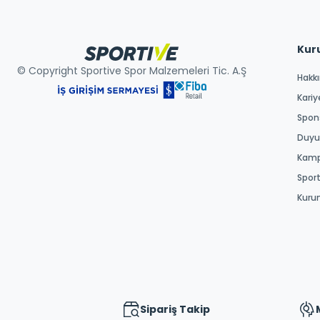
Kur
© Copyright Sportive Spor Malzemeleri Tic. A.Ş
Hakk
Kariy
Spons
Duyur
Kamp
Spor
Kuru
Sipariş Takip