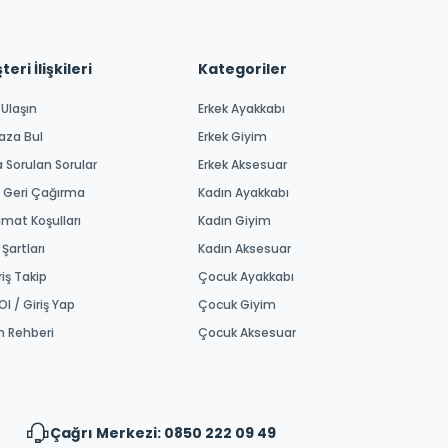
eri İlişkileri
Kategoriler
 Ulaşın
Erkek Ayakkabı
aza Bul
Erkek Giyim
a Sorulan Sorular
Erkek Aksesuar
 Geri Çağırma
Kadın Ayakkabı
imat Koşulları
Kadın Giyim
 Şartları
Kadın Aksesuar
riş Takip
Çocuk Ayakkabı
Ol / Giriş Yap
Çocuk Giyim
m Rehberi
Çocuk Aksesuar
Çağrı Merkezi: 0850 222 09 49