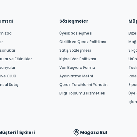
umsal
Sözleşmeler
Müşt
ımızda
Üyelik Sözleşmesi
Bize
er
Gizlilik ve Çerez Politikası
Mağ
orluklar
Satış Sözleşmesi
Sıkç
ular ve Etkinlikler
Kişisel Veri Politikası
Ürün
anyalar
Veri Başvuru Formu
Tesl
tive CLUB
Aydınlatma Metni
İade
msal Satış
Çerez Tercihlerini Yönetin
Sipa
Bilgi Toplumu Hizmetleri
Üye 
İşle
Müşteri İlişkileri
Mağaza Bul