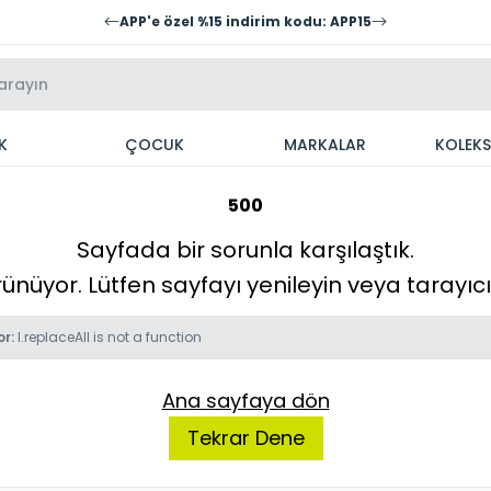
APP'e özel %15 indirim kodu: APP15
K
ÇOCUK
MARKALAR
KOLEK
500
Sayfada bir sorunla karşılaştık.
örünüyor. Lütfen sayfayı yenileyin veya tarayı
or:
l.replaceAll is not a function
Ana sayfaya dön
Tekrar Dene