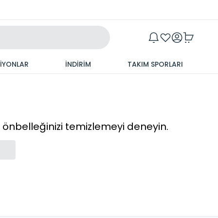
Maxim
SİYONLAR
İNDİRİM
TAKIM SPORLARI
cı önbelleğinizi temizlemeyi deneyin.