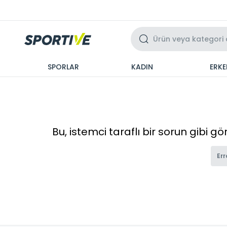
Üzeri 3 Taksit
SPORLAR
KADIN
ERKE
Bu, istemci taraflı bir sorun gibi g
Err