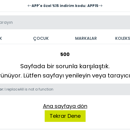
APP'e özel %15 indirim kodu: APP15
K
ÇOCUK
MARKALAR
KOLEK
500
Sayfada bir sorunla karşılaştık.
örünüyor. Lütfen sayfayı yenileyin veya tarayı
or:
l.replaceAll is not a function
Ana sayfaya dön
Tekrar Dene