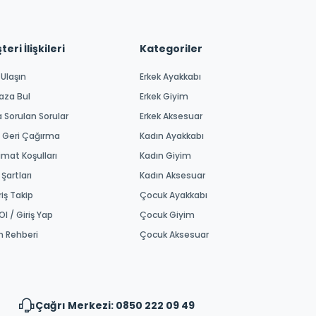
eri İlişkileri
Kategoriler
 Ulaşın
Erkek Ayakkabı
aza Bul
Erkek Giyim
a Sorulan Sorular
Erkek Aksesuar
 Geri Çağırma
Kadın Ayakkabı
imat Koşulları
Kadın Giyim
 Şartları
Kadın Aksesuar
riş Takip
Çocuk Ayakkabı
Ol / Giriş Yap
Çocuk Giyim
m Rehberi
Çocuk Aksesuar
Çağrı Merkezi: 0850 222 09 49