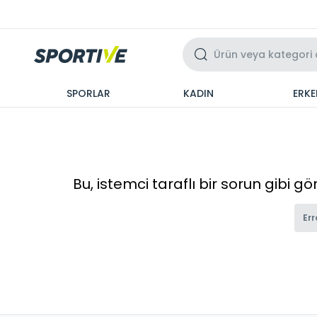
Üzeri 3 Taksit
SPORLAR
KADIN
ERKE
Bu, istemci taraflı bir sorun gibi g
Err