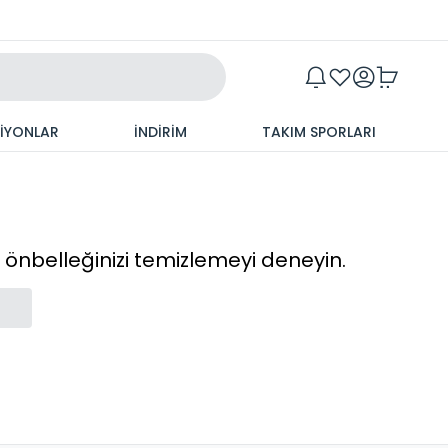
Maxim
SİYONLAR
İNDİRİM
TAKIM SPORLARI
cı önbelleğinizi temizlemeyi deneyin.