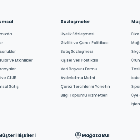
umsal
Sözleşmeler
Müşt
ımızda
Üyelik Sözleşmesi
Bize
er
Gizlilik ve Çerez Politikası
Mağ
orluklar
Satış Sözleşmesi
Sıkç
ular ve Etkinlikler
Kişisel Veri Politikası
Ürün
anyalar
Veri Başvuru Formu
Tesl
tive CLUB
Aydınlatma Metni
İade
msal Satış
Çerez Tercihlerini Yönetin
Sipa
Bilgi Toplumu Hizmetleri
Üye 
İşle
Müşteri İlişkileri
Mağaza Bul