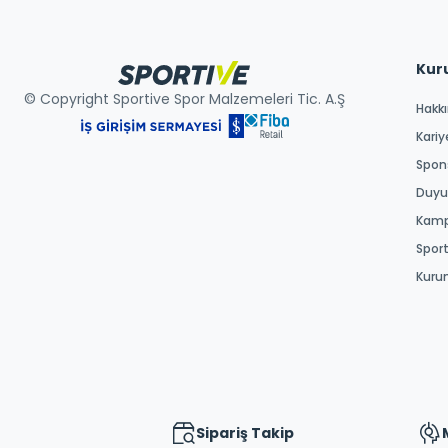
Kur
© Copyright Sportive Spor Malzemeleri Tic. A.Ş
Hakk
Kariy
Spons
Duyur
Kamp
Spor
Kuru
Sipariş Takip