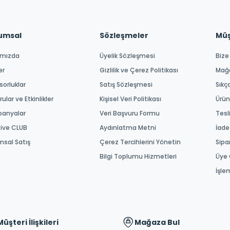
umsal
Sözleşmeler
Müşt
ımızda
Üyelik Sözleşmesi
Bize
er
Gizlilik ve Çerez Politikası
Mağ
orluklar
Satış Sözleşmesi
Sıkç
ular ve Etkinlikler
Kişisel Veri Politikası
Ürün
anyalar
Veri Başvuru Formu
Tesl
tive CLUB
Aydınlatma Metni
İade
msal Satış
Çerez Tercihlerini Yönetin
Sipa
Bilgi Toplumu Hizmetleri
Üye 
İşle
Müşteri İlişkileri
Mağaza Bul