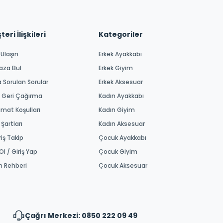
eri İlişkileri
Kategoriler
 Ulaşın
Erkek Ayakkabı
aza Bul
Erkek Giyim
a Sorulan Sorular
Erkek Aksesuar
 Geri Çağırma
Kadın Ayakkabı
imat Koşulları
Kadın Giyim
 Şartları
Kadın Aksesuar
riş Takip
Çocuk Ayakkabı
Ol / Giriş Yap
Çocuk Giyim
m Rehberi
Çocuk Aksesuar
Çağrı Merkezi: 0850 222 09 49