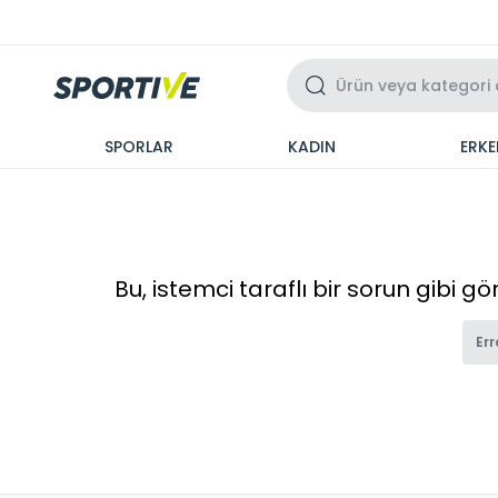
Üzeri 3 Taksit
SPORLAR
KADIN
ERKE
Bu, istemci taraflı bir sorun gibi g
Err