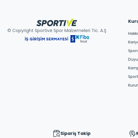
Kur
© Copyright Sportive Spor Malzemeleri Tic. A.Ş
Hakk
Kariy
Spons
Duyur
Kamp
Spor
Kuru
Sipariş Takip