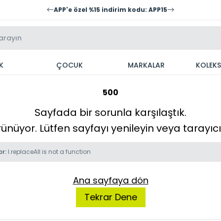
APP'e özel %15 indirim kodu: APP15
K
ÇOCUK
MARKALAR
KOLEK
500
Sayfada bir sorunla karşılaştık.
örünüyor. Lütfen sayfayı yenileyin veya tarayı
or:
l.replaceAll is not a function
Ana sayfaya dön
Tekrar Dene