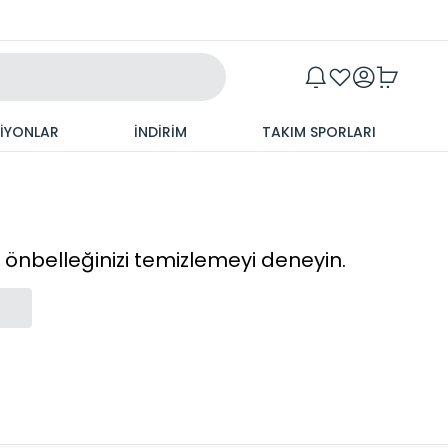
Maxim
SİYONLAR
İNDİRİM
TAKIM SPORLARI
cı önbelleğinizi temizlemeyi deneyin.