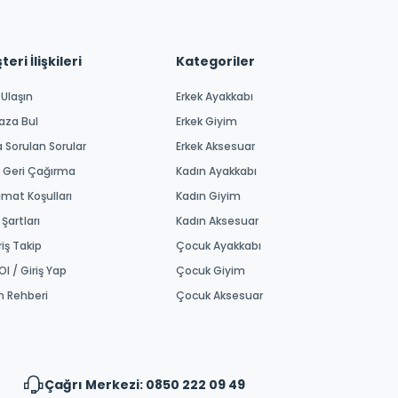
eri İlişkileri
Kategoriler
 Ulaşın
Erkek Ayakkabı
aza Bul
Erkek Giyim
a Sorulan Sorular
Erkek Aksesuar
 Geri Çağırma
Kadın Ayakkabı
imat Koşulları
Kadın Giyim
 Şartları
Kadın Aksesuar
riş Takip
Çocuk Ayakkabı
Ol / Giriş Yap
Çocuk Giyim
m Rehberi
Çocuk Aksesuar
Çağrı Merkezi: 0850 222 09 49