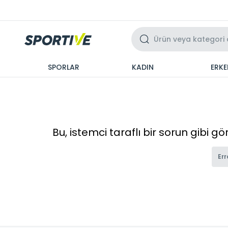
Üzeri 3 Taksit
SPORLAR
KADIN
ERKE
Bu, istemci taraflı bir sorun gibi g
Err