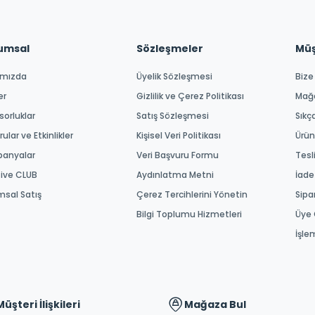
umsal
Sözleşmeler
Müşt
ımızda
Üyelik Sözleşmesi
Bize
er
Gizlilik ve Çerez Politikası
Mağ
orluklar
Satış Sözleşmesi
Sıkç
ular ve Etkinlikler
Kişisel Veri Politikası
Ürün
anyalar
Veri Başvuru Formu
Tesl
tive CLUB
Aydınlatma Metni
İade
msal Satış
Çerez Tercihlerini Yönetin
Sipa
Bilgi Toplumu Hizmetleri
Üye 
İşle
Müşteri İlişkileri
Mağaza Bul