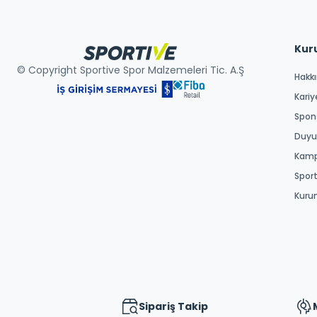
Kur
© Copyright Sportive Spor Malzemeleri Tic. A.Ş
Hakk
Kariy
Spons
Duyur
Kamp
Spor
Kuru
Sipariş Takip