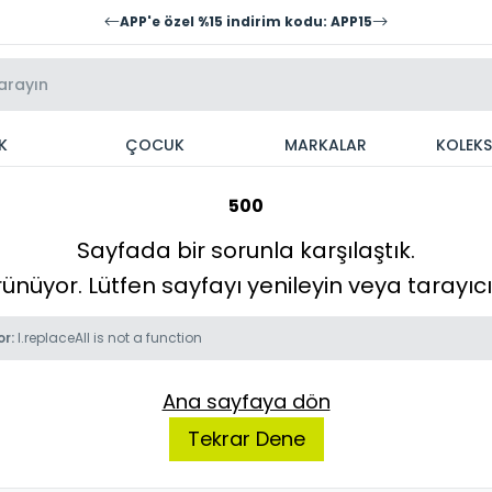
APP'e özel %15 indirim kodu: APP15
K
ÇOCUK
MARKALAR
KOLEK
500
Sayfada bir sorunla karşılaştık.
örünüyor. Lütfen sayfayı yenileyin veya tarayı
or:
l.replaceAll is not a function
Ana sayfaya dön
Tekrar Dene