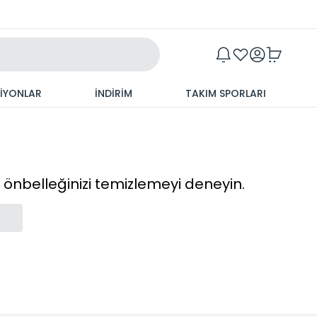
Maxim
SİYONLAR
İNDİRİM
TAKIM SPORLARI
cı önbelleğinizi temizlemeyi deneyin.