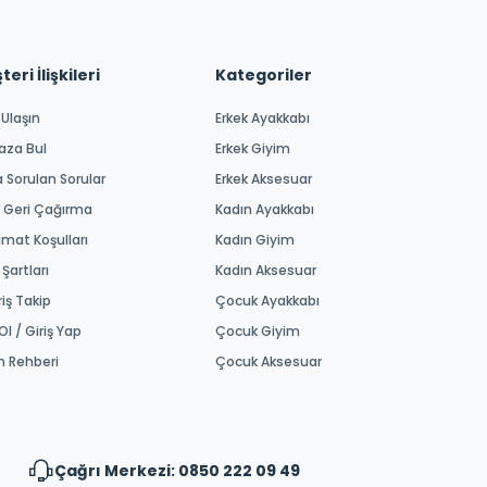
eri İlişkileri
Kategoriler
 Ulaşın
Erkek Ayakkabı
aza Bul
Erkek Giyim
a Sorulan Sorular
Erkek Aksesuar
 Geri Çağırma
Kadın Ayakkabı
imat Koşulları
Kadın Giyim
 Şartları
Kadın Aksesuar
riş Takip
Çocuk Ayakkabı
Ol / Giriş Yap
Çocuk Giyim
m Rehberi
Çocuk Aksesuar
Çağrı Merkezi: 0850 222 09 49