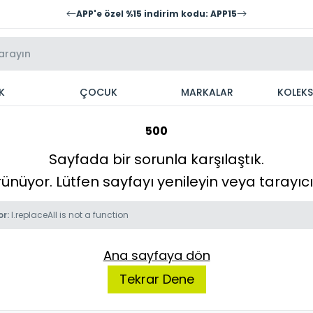
APP'e özel %15 indirim kodu: APP15
K
ÇOCUK
MARKALAR
KOLEK
500
Sayfada bir sorunla karşılaştık.
örünüyor. Lütfen sayfayı yenileyin veya tarayı
or:
l.replaceAll is not a function
Ana sayfaya dön
Tekrar Dene