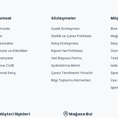
umsal
Sözleşmeler
Müşt
ımızda
Üyelik Sözleşmesi
Bize
er
Gizlilik ve Çerez Politikası
Mağ
orluklar
Satış Sözleşmesi
Sıkç
ular ve Etkinlikler
Kişisel Veri Politikası
Ürün
anyalar
Veri Başvuru Formu
Tesl
tive CLUB
Aydınlatma Metni
İade
msal Satış
Çerez Tercihlerini Yönetin
Sipa
Bilgi Toplumu Hizmetleri
Üye 
İşle
Müşteri İlişkileri
Mağaza Bul