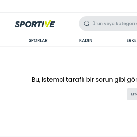
Üzeri 3 Taksit
SPORLAR
KADIN
ERKE
Bu, istemci taraflı bir sorun gibi g
Err