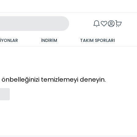
Maxim
SİYONLAR
İNDİRİM
TAKIM SPORLARI
cı önbelleğinizi temizlemeyi deneyin.