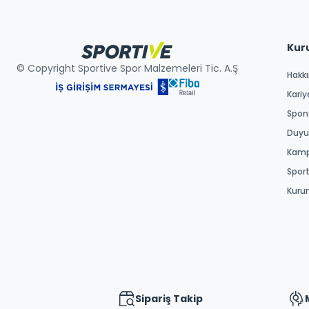
Kur
© Copyright Sportive Spor Malzemeleri Tic. A.Ş
Hakk
Kariy
Spons
Duyur
Kamp
Spor
Kuru
Sipariş Takip