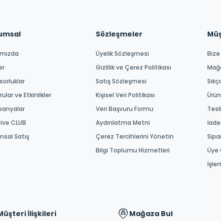
umsal
Sözleşmeler
Müşt
ımızda
Üyelik Sözleşmesi
Bize
er
Gizlilik ve Çerez Politikası
Mağ
orluklar
Satış Sözleşmesi
Sıkç
ular ve Etkinlikler
Kişisel Veri Politikası
Ürün
anyalar
Veri Başvuru Formu
Tesl
tive CLUB
Aydınlatma Metni
İade
msal Satış
Çerez Tercihlerini Yönetin
Sipa
Bilgi Toplumu Hizmetleri
Üye 
İşle
Müşteri İlişkileri
Mağaza Bul