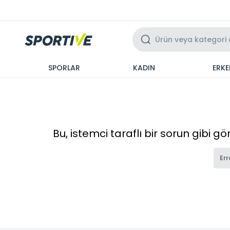
Üzeri 3 Taksit
SPORLAR
KADIN
ERKE
Bu, istemci taraflı bir sorun gibi g
Err