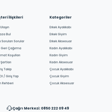
eri İlişkileri
Kategoriler
 Ulaşın
Erkek Ayakkabı
aza Bul
Erkek Giyim
a Sorulan Sorular
Erkek Aksesuar
 Geri Çağırma
Kadın Ayakkabı
imat Koşulları
Kadın Giyim
 Şartları
Kadın Aksesuar
riş Takip
Çocuk Ayakkabı
Ol / Giriş Yap
Çocuk Giyim
m Rehberi
Çocuk Aksesuar
Çağrı Merkezi: 0850 222 09 49