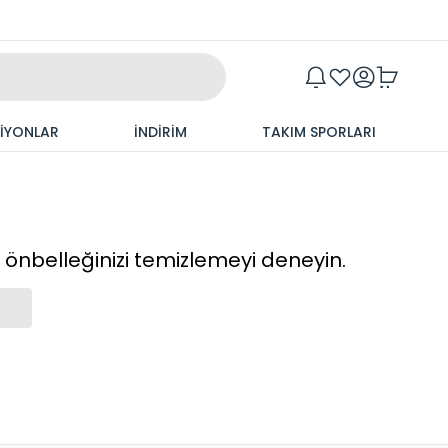
Maxim
SİYONLAR
İNDİRİM
TAKIM SPORLARI
cı önbelleğinizi temizlemeyi deneyin.