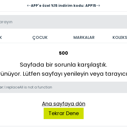
APP'e özel %15 indirim kodu: APP15
K
ÇOCUK
MARKALAR
KOLEK
500
Sayfada bir sorunla karşılaştık.
örünüyor. Lütfen sayfayı yenileyin veya tarayı
or:
l.replaceAll is not a function
Ana sayfaya dön
Tekrar Dene