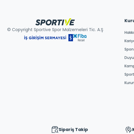
Kur
© Copyright Sportive Spor Malzemeleri Tic. A.Ş
Hakk
Kariy
Spons
Duyur
Kamp
Spor
Kuru
Sipariş Takip