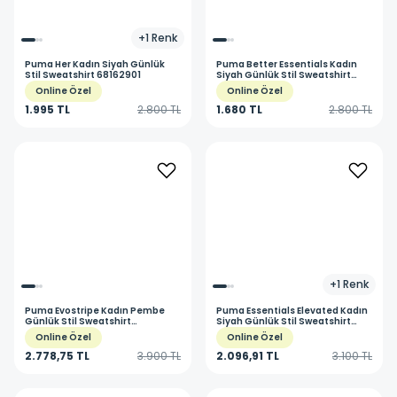
+
1
Renk
Puma
Her Kadın Siyah Günlük
Puma
Better Essentials Kadın
Stil Sweatshirt 68162901
Siyah Günlük Stil Sweatshirt
67598801
Online Özel
Online Özel
1.995 TL
2.800 TL
1.680 TL
2.800 TL
+
1
Renk
Puma
Evostripe Kadın Pembe
Puma
Essentials Elevated Kadın
Günlük Stil Sweatshirt
Siyah Günlük Stil Sweatshirt
68166944
69090101
Online Özel
Online Özel
2.778,75 TL
3.900 TL
2.096,91 TL
3.100 TL