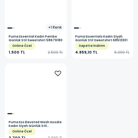
+
1
Renk
Puma
Essential Kadın Pembe
Puma
Essentials Kadın Siyah
Günlük Stil Sweatshirt 58679180
Günlük Stil Sweatshirt 68513301
Online Özel
Sepette İndirim
1.500 TL
2.500 TL
4.859,10 TL
5.399 TL
Puma
Ess Elevated Wash Hoodie
Kadın Siyah Günlük Stil
Sweatshirt 68810301
Online Özel
2.700 TL
3.999 TL