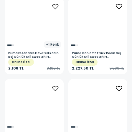
+
1
Renk
Puma
Essentials Elevated Kadın
Puma
Iconic T7 Track Kadın Bej
Bej Günlük Stil Sweatshirt
Günlük Stil Sweatshirt
69090199
62799467
Online Özel
Online Özel
2.108 TL
3.100 TL
2.227,50 TL
3.300 TL