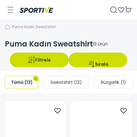
Puma Kadın Sweatshirt
Puma Kadın Sweatshirt
13
Ürün
Filtrele
Sırala
Tümü
(
13
)
Sweatshirt
(
12
)
Rüzgarlık
(
1
)