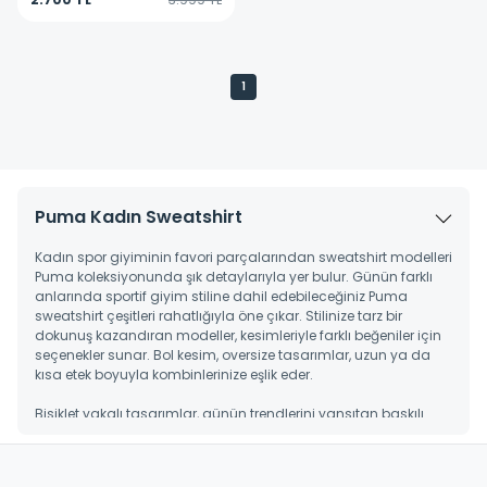
1
Puma Kadın Sweatshirt
Kadın spor giyiminin favori parçalarından sweatshirt modelleri
Puma koleksiyonunda şık detaylarıyla yer bulur. Günün farklı
anlarında sportif giyim stiline dahil edebileceğiniz Puma
sweatshirt çeşitleri rahatlığıyla öne çıkar. Stilinize tarz bir
dokunuş kazandıran modeller, kesimleriyle farklı beğeniler için
seçenekler sunar. Bol kesim, oversize tasarımlar, uzun ya da
kısa etek boyuyla kombinlerinize eşlik eder.
Bisiklet yakalı tasarımlar, günün trendlerini yansıtan baskılı
seçenekleriyle dinamik bir stil sergiler. Çok yönlü kullanım
özellikleri sunan kapüşonlu modeller ise spor aktivitelerinde
konforla buluşturur. Zahmetsiz şıklığın temsilcisi, estetik ve