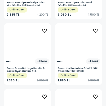
Puma
Evostripe Full-Zip Kadın
Puma
Evostripe Kadın Mavi
Mor Günlük Stil Sweatshirt
Günlük Stil Sweatshirt
68167030
68505047
Online Özel
Online Özel
2.835 TL
4.200 TL
3.060 TL
4.500 TL
+
1
Renk
+
1
Renk
Puma
Essential Logo Hoodie Tr
Puma
Her Kadın Mor Günlük Stil
Kadın Siyah Günlük Stil
Sweatshirt 68162930
Sweatshirt 58679101
Online Özel
Online Özel
1.380 TL
2.300 TL
1.890 TL
2.800 TL