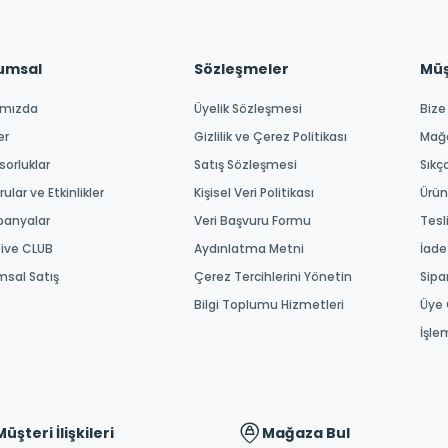
umsal
Sözleşmeler
Müşt
ımızda
Üyelik Sözleşmesi
Bize
er
Gizlilik ve Çerez Politikası
Mağ
orluklar
Satış Sözleşmesi
Sıkç
ular ve Etkinlikler
Kişisel Veri Politikası
Ürün
anyalar
Veri Başvuru Formu
Tesl
tive CLUB
Aydınlatma Metni
İade
msal Satış
Çerez Tercihlerini Yönetin
Sipa
Bilgi Toplumu Hizmetleri
Üye 
İşle
Müşteri İlişkileri
Mağaza Bul