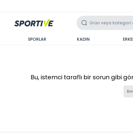
Üzeri 3 Taksit
SPORLAR
KADIN
ERKE
Bu, istemci taraflı bir sorun gibi g
Err