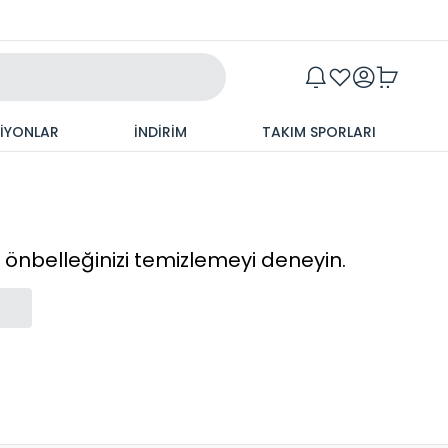
Maxim
SİYONLAR
İNDİRİM
TAKIM SPORLARI
cı önbelleğinizi temizlemeyi deneyin.