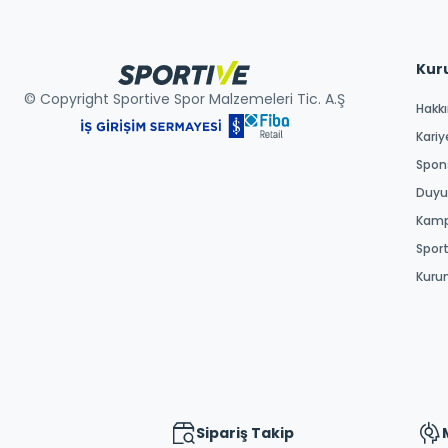
Kur
© Copyright Sportive Spor Malzemeleri Tic. A.Ş
Hakk
Kariy
Spons
Duyur
Kamp
Spor
Kuru
Sipariş Takip