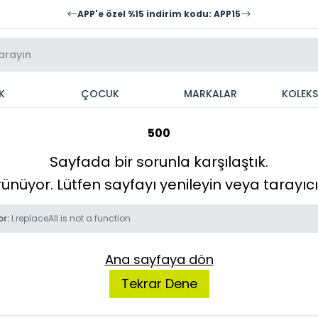
APP'e özel %15 indirim kodu: APP15
K
ÇOCUK
MARKALAR
KOLEK
500
Sayfada bir sorunla karşılaştık.
örünüyor. Lütfen sayfayı yenileyin veya tarayı
or:
l.replaceAll is not a function
Ana sayfaya dön
Tekrar Dene