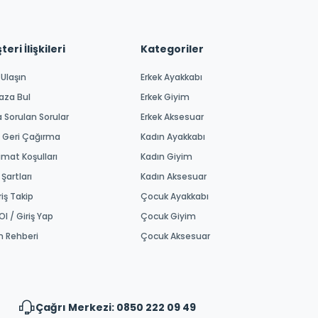
eri İlişkileri
Kategoriler
 Ulaşın
Erkek Ayakkabı
aza Bul
Erkek Giyim
a Sorulan Sorular
Erkek Aksesuar
 Geri Çağırma
Kadın Ayakkabı
imat Koşulları
Kadın Giyim
 Şartları
Kadın Aksesuar
riş Takip
Çocuk Ayakkabı
Ol / Giriş Yap
Çocuk Giyim
m Rehberi
Çocuk Aksesuar
Çağrı Merkezi: 0850 222 09 49