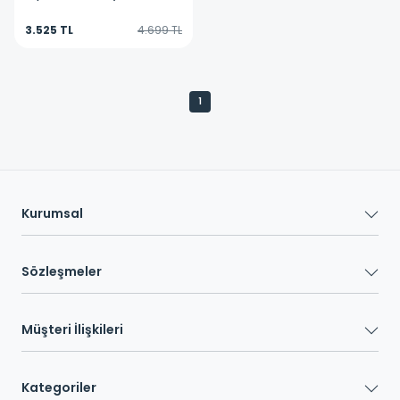
Ayakkabı 40263202
3.525 TL
4.699 TL
1
Kurumsal
Sözleşmeler
Müşteri İlişkileri
Kategoriler