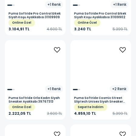
+
1
Renk
+
1
Renk
Puma
Softride Pro Control Erkek
Puma
Softride Pro Control Erkek
Siyah Koşu Ayakkabısı 31109909
Siyah Koşu Ayakkabısı 31109902
Online Özel
Online Özel
3.104,91 TL
4.600 TL
3.240 TL
5.399 TL
+
1
Renk
+
2
Renk
Puma
Softride Orla Kadın Siyah
Puma
Softride Cosmic Street
Sneaker Ayakkabı 39767313
Sliptech Unisex Siyah Sneaker
Ayakkabı 40263201
Online Özel
Sepette İndirim
2.222,05 TL
3.600 TL
4.859,10 TL
5.399 TL