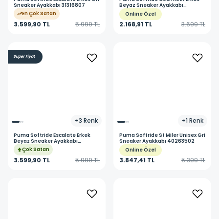
Sneaker Ayakkabı 31316807
Beyaz Sneaker Ayakkabı
40023502
En Çok Satan
Online Özel
3.599,90 TL
5.999 TL
2.168,91 TL
3.699 TL
Süper Fiyat
+
3
Renk
+
1
Renk
Puma
Softride Escalate Erkek
Puma
Softride St Miler Unisex Gri
Beyaz Sneaker Ayakkabı
Sneaker Ayakkabı 40263502
31316805
Çok Satan
Online Özel
3.599,90 TL
5.999 TL
3.847,41 TL
5.399 TL