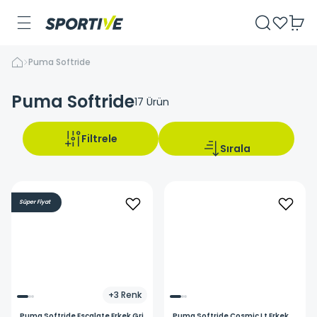
Puma Softride
Puma Softride
17
Ürün
Filtrele
Sırala
Süper Fiyat
+
3
Renk
Puma
Softride Escalate Erkek Gri
Puma
Softride Cosmic Lt Erkek