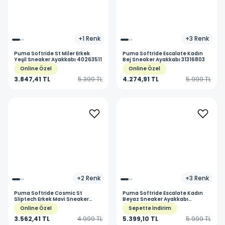
+
1
Renk
+
3
Renk
Puma
Softride St Miler Erkek
Puma
Softride Escalate Kadın
Yeşil Sneaker Ayakkabı 40263511
Bej Sneaker Ayakkabı 31316803
Online Özel
Online Özel
3.847,41 TL
5.399 TL
4.274,91 TL
5.999 TL
+
2
Renk
+
3
Renk
Puma
Softride Cosmic St
Puma
Softride Escalate Kadın
Sliptech Erkek Mavi Sneaker
Beyaz Sneaker Ayakkabı
Ayakkabı 40263211
31316802
Online Özel
Sepette İndirim
3.562,41 TL
4.999 TL
5.399,10 TL
5.999 TL