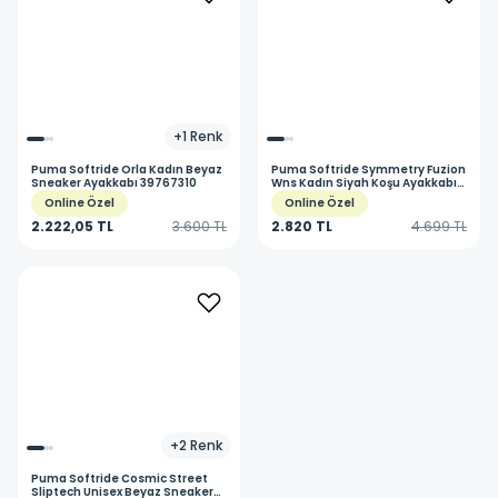
+
1
Renk
Puma
Softride Orla Kadın Beyaz
Puma
Softride Symmetry Fuzion
Sneaker Ayakkabı 39767310
Wns Kadın Siyah Koşu Ayakkabısı
31046004
Online Özel
Online Özel
2.222,05 TL
3.600 TL
2.820 TL
4.699 TL
+
2
Renk
Puma
Softride Cosmic Street
Sliptech Unisex Beyaz Sneaker