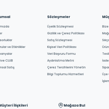
umsal
Sözleşmeler
Müşt
ımızda
Üyelik Sözleşmesi
Bize
er
Gizlilik ve Çerez Politikası
Mağ
orluklar
Satış Sözleşmesi
Sıkç
ular ve Etkinlikler
Kişisel Veri Politikası
Ürün
anyalar
Veri Başvuru Formu
Tesl
tive CLUB
Aydınlatma Metni
İade
msal Satış
Çerez Tercihlerini Yönetin
Sipa
Bilgi Toplumu Hizmetleri
Üye 
İşle
Müşteri İlişkileri
Mağaza Bul