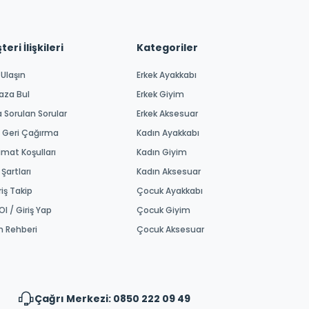
eri İlişkileri
Kategoriler
 Ulaşın
Erkek Ayakkabı
aza Bul
Erkek Giyim
a Sorulan Sorular
Erkek Aksesuar
 Geri Çağırma
Kadın Ayakkabı
imat Koşulları
Kadın Giyim
 Şartları
Kadın Aksesuar
riş Takip
Çocuk Ayakkabı
Ol / Giriş Yap
Çocuk Giyim
m Rehberi
Çocuk Aksesuar
Çağrı Merkezi: 0850 222 09 49