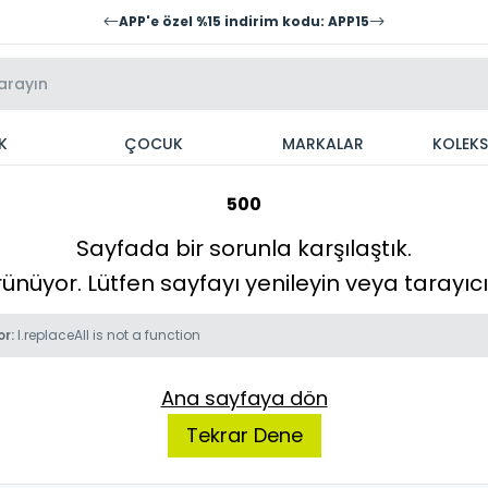
APP'e özel %15 indirim kodu: APP15
K
ÇOCUK
MARKALAR
KOLEK
500
Sayfada bir sorunla karşılaştık.
örünüyor. Lütfen sayfayı yenileyin veya tarayı
or:
l.replaceAll is not a function
Ana sayfaya dön
Tekrar Dene