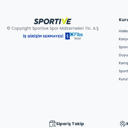
Kur
© Copyright Sportive Spor Malzemeleri Tic. A.Ş
Hakk
Kariy
Spons
Duyur
Kamp
Spor
Kuru
Sipariş Takip