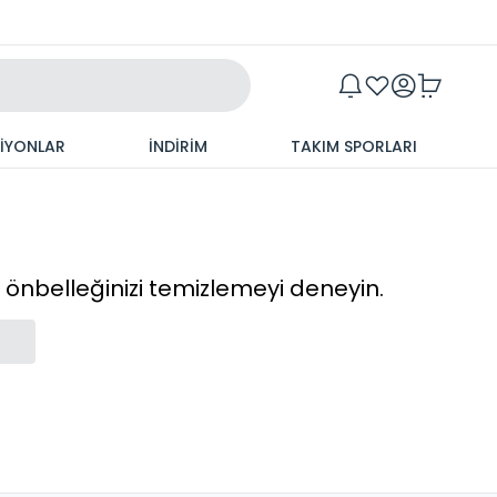
Maxim
SİYONLAR
İNDİRİM
TAKIM SPORLARI
cı önbelleğinizi temizlemeyi deneyin.