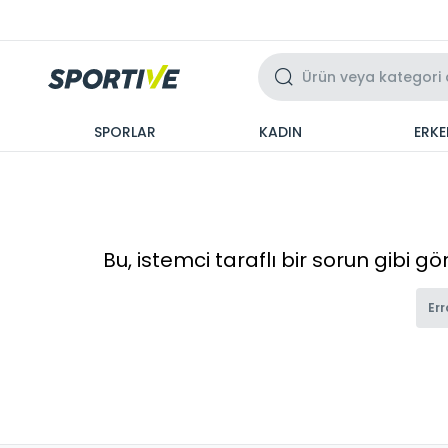
Üzeri 3 Taksit
SPORLAR
KADIN
ERKE
Bu, istemci taraflı bir sorun gibi g
Err