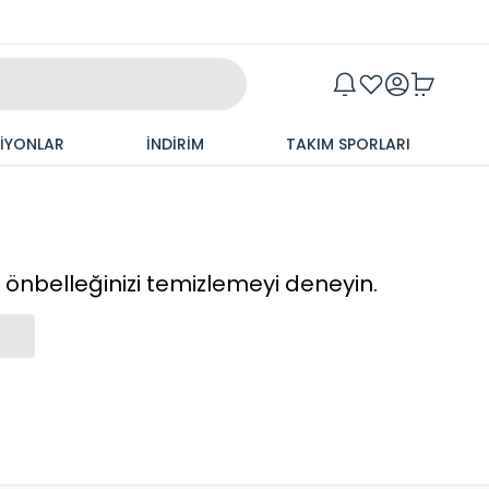
Maxim
SİYONLAR
İNDİRİM
TAKIM SPORLARI
cı önbelleğinizi temizlemeyi deneyin.