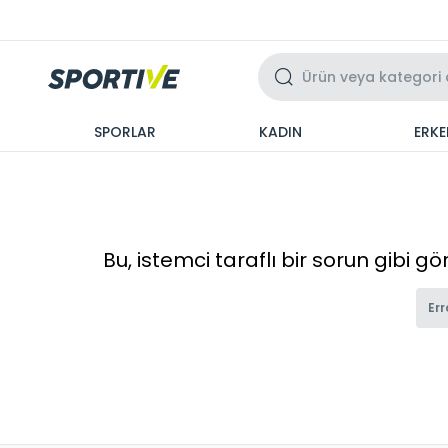
Üzeri 3 Taksit
SPORLAR
KADIN
ERKE
Bu, istemci taraflı bir sorun gibi g
Err