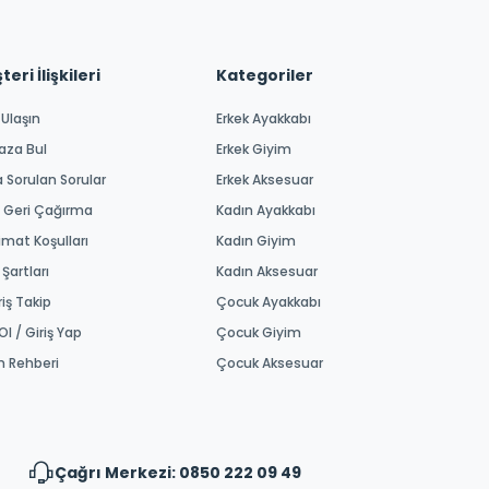
eri İlişkileri
Kategoriler
 Ulaşın
Erkek Ayakkabı
aza Bul
Erkek Giyim
a Sorulan Sorular
Erkek Aksesuar
 Geri Çağırma
Kadın Ayakkabı
imat Koşulları
Kadın Giyim
 Şartları
Kadın Aksesuar
riş Takip
Çocuk Ayakkabı
Ol / Giriş Yap
Çocuk Giyim
m Rehberi
Çocuk Aksesuar
Çağrı Merkezi: 0850 222 09 49