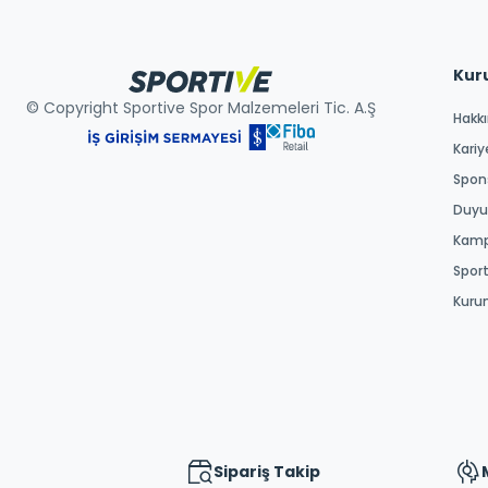
Kur
© Copyright Sportive Spor Malzemeleri Tic. A.Ş
Hakk
Kariy
Spons
Duyur
Kamp
Spor
Kuru
Sipariş Takip