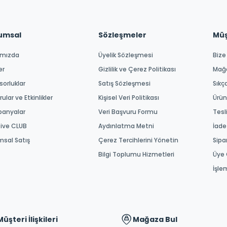
umsal
Sözleşmeler
Müşt
ımızda
Üyelik Sözleşmesi
Bize
er
Gizlilik ve Çerez Politikası
Mağ
orluklar
Satış Sözleşmesi
Sıkç
ular ve Etkinlikler
Kişisel Veri Politikası
Ürün
anyalar
Veri Başvuru Formu
Tesl
tive CLUB
Aydınlatma Metni
İade
msal Satış
Çerez Tercihlerini Yönetin
Sipa
Bilgi Toplumu Hizmetleri
Üye 
İşle
Müşteri İlişkileri
Mağaza Bul