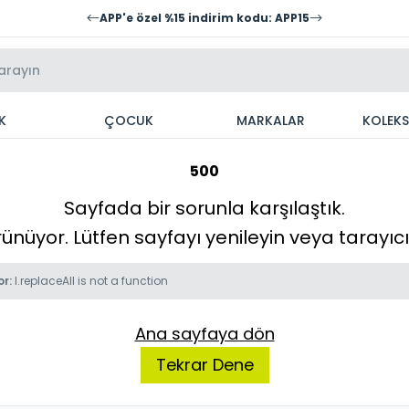
APP'e özel %15 indirim kodu: APP15
K
ÇOCUK
MARKALAR
KOLEK
500
Sayfada bir sorunla karşılaştık.
örünüyor. Lütfen sayfayı yenileyin veya tarayı
or:
l.replaceAll is not a function
Ana sayfaya dön
Tekrar Dene