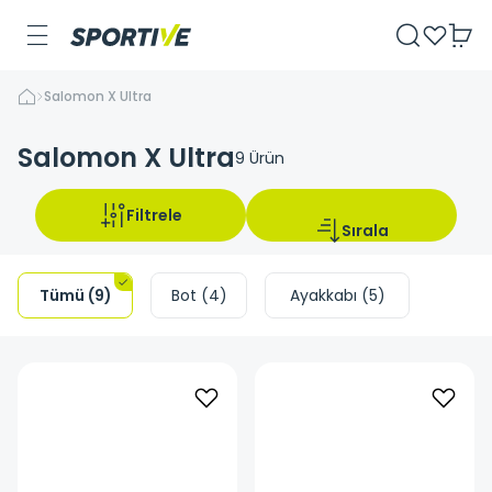
Salomon X Ultra
Salomon X Ultra
9
Ürün
Filtrele
Sırala
Tümü
(
9
)
Bot
(
4
)
Ayakkabı
(
5
)