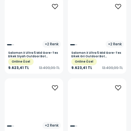
+
2
Renk
+
2
Renk
Salomon
X Ultra 5 Mid Gore-Tex
Salomon
X Ultra 5 Mid Gore-Tex
Erkek Siyah Outdoor Bot
Erkek Gri Outdoor Bot
L47754200
L47754100
Online Özel
Online Özel
9.623,41 TL
13.499,99 TL
9.623,41 TL
13.499,99 TL
+
2
Renk