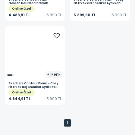
Golden Hour Kadın Siyah
Fit Erkek Gri Sneaker Ayakkabı
Sneaker Ayakkabı 150413 BKRG
232619 CCBK
Online Özel
4.483,91 TL
5.899 TL
5.399,90 TL
5.999 TL
+
1
Renk
Skechers
Contour Foam - Cozy
Fit Erkek Bej Sneaker Ayakkabı
232619 NTNV
Online Özel
4.844,91 TL
5.999 TL
1