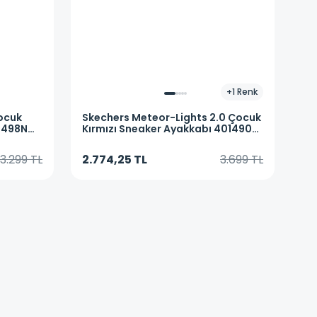
+
1
Renk
ocuk
Skechers
Meteor-Lights 2.0 Çocuk
1498N
Kırmızı Sneaker Ayakkabı 401490L
RDBK
3.299 TL
2.774,25 TL
3.699 TL