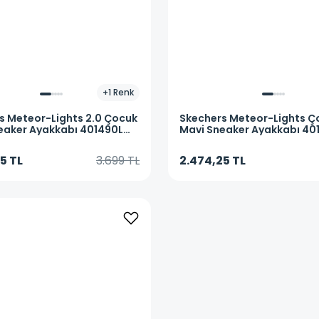
+
1
Renk
s
Meteor-Lights 2.0 Çocuk
Skechers
Meteor-Lights Ç
eaker Ayakkabı 401490L
Mavi Sneaker Ayakkabı 40
NVLM
5 TL
3.699 TL
2.474,25 TL