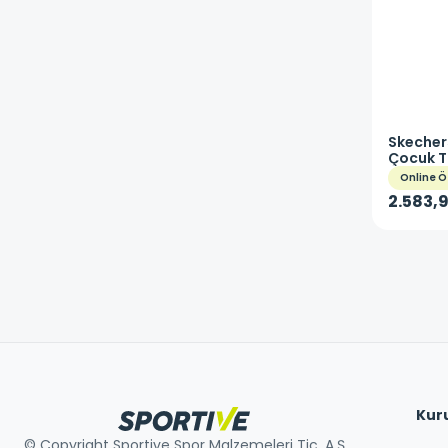
Skecher
Çocuk T
401495
Online Ö
2.583,9
Kur
© Copyright Sportive Spor Malzemeleri Tic. A.Ş