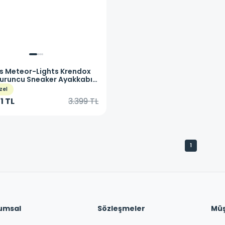
s
Meteor-Lights Krendox
uruncu Sneaker Ayakkabı
L NVOR
zel
1 TL
3.399 TL
1
umsal
Sözleşmeler
Müşt