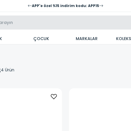
APP'e özel %15 indirim kodu: APP15
K
ÇOCUK
MARKALAR
KOLEK
s
4
Ürün