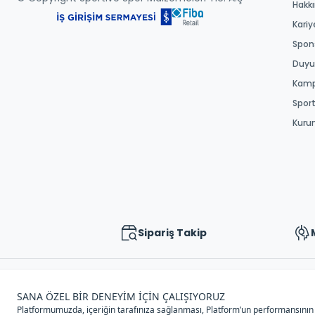
Hakk
Kariy
Spons
Duyur
Kamp
Spor
Kuru
Sipariş Takip