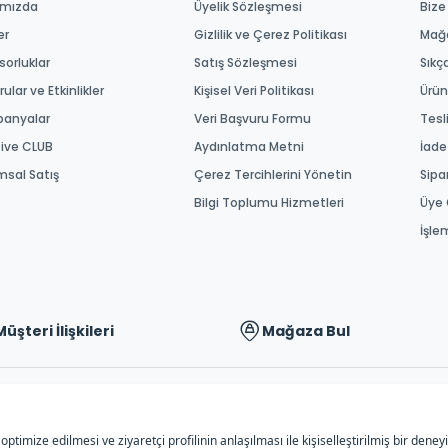
ımızda
Üyelik Sözleşmesi
Bize
er
Gizlilik ve Çerez Politikası
Mağ
orluklar
Satış Sözleşmesi
Sıkç
ular ve Etkinlikler
Kişisel Veri Politikası
Ürün
anyalar
Veri Başvuru Formu
Tesl
tive CLUB
Aydınlatma Metni
İade
msal Satış
Çerez Tercihlerini Yönetin
Sipa
Bilgi Toplumu Hizmetleri
Üye 
İşle
Müşteri İlişkileri
Mağaza Bul