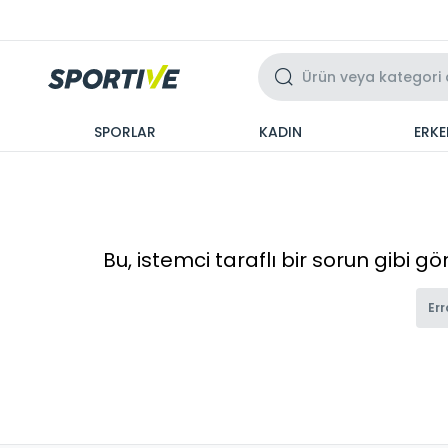
Üzeri 3 Taksit
SPORLAR
KADIN
ERKE
Bu, istemci taraflı bir sorun gibi g
Err