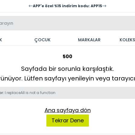
APP'e özel %15 indirim kodu: APP15
K
ÇOCUK
MARKALAR
KOLEK
500
Sayfada bir sorunla karşılaştık.
örünüyor. Lütfen sayfayı yenileyin veya tarayı
or:
l.replaceAll is not a function
Ana sayfaya dön
Tekrar Dene