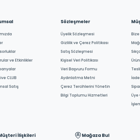
umsal
Sözleşmeler
Müşt
ımızda
Üyelik Sözleşmesi
Bize
er
Gizlilik ve Çerez Politikası
Mağ
orluklar
Satış Sözleşmesi
Sıkç
ular ve Etkinlikler
Kişisel Veri Politikası
Ürün
anyalar
Veri Başvuru Formu
Tesl
tive CLUB
Aydınlatma Metni
İade
msal Satış
Çerez Tercihlerini Yönetin
Sipa
Bilgi Toplumu Hizmetleri
Üye 
İşle
Müşteri İlişkileri
Mağaza Bul