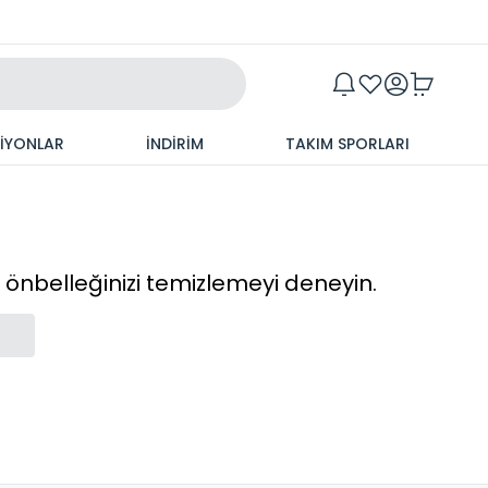
Maxim
SİYONLAR
İNDİRİM
TAKIM SPORLARI
cı önbelleğinizi temizlemeyi deneyin.