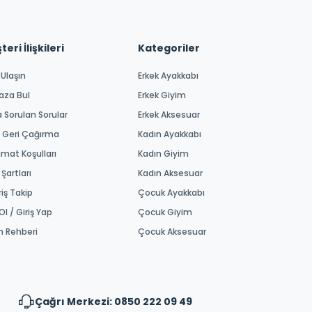
eri İlişkileri
Kategoriler
 Ulaşın
Erkek Ayakkabı
aza Bul
Erkek Giyim
a Sorulan Sorular
Erkek Aksesuar
 Geri Çağırma
Kadın Ayakkabı
imat Koşulları
Kadın Giyim
 Şartları
Kadın Aksesuar
riş Takip
Çocuk Ayakkabı
Ol / Giriş Yap
Çocuk Giyim
m Rehberi
Çocuk Aksesuar
Çağrı Merkezi: 0850 222 09 49