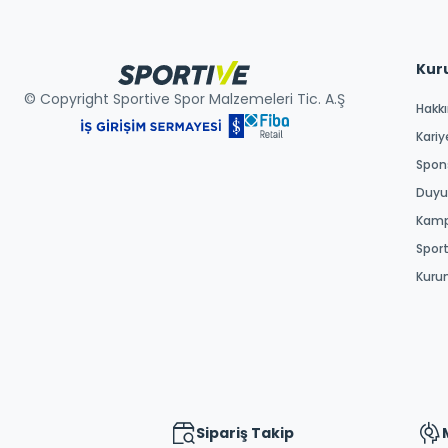
Kur
© Copyright Sportive Spor Malzemeleri Tic. A.Ş
Hakk
Kariy
Spons
Duyur
Kamp
Spor
Kuru
Sipariş Takip