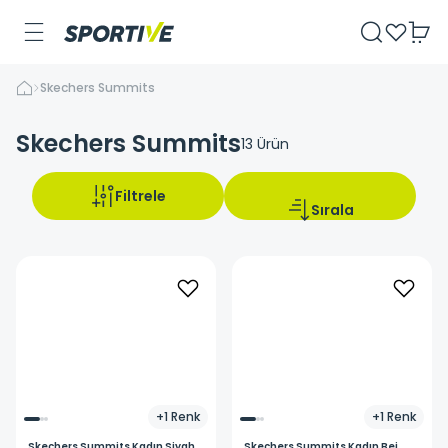
Skechers Summits
Skechers Summits
13
Ürün
Filtrele
Sırala
+
1
Renk
+
1
Renk
Skechers
Summits Kadın Siyah
Skechers
Summits Kadın Bej