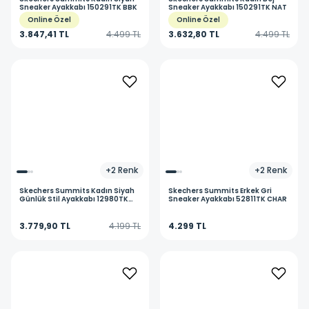
Sneaker Ayakkabı 150291TK BBK
Sneaker Ayakkabı 150291TK NAT
Online Özel
Online Özel
3.847,41 TL
4.499 TL
3.632,80 TL
4.499 TL
+
2
Renk
+
2
Renk
Skechers
Summits Kadın Siyah
Skechers
Summits Erkek Gri
Günlük Stil Ayakkabı 12980TK
Sneaker Ayakkabı 52811TK CHAR
BBK
3.779,90 TL
4.199 TL
4.299 TL