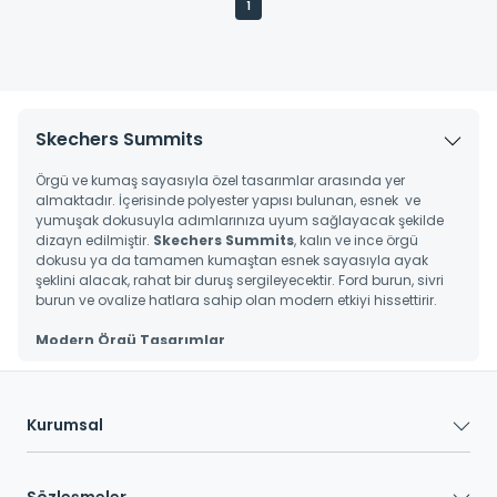
1
Skechers Summits
Örgü ve kumaş sayasıyla özel tasarımlar arasında yer
almaktadır. İçerisinde polyester yapısı bulunan, esnek ve
yumuşak dokusuyla adımlarınıza uyum sağlayacak şekilde
dizayn edilmiştir.
Skechers Summits
, kalın ve ince örgü
dokusu ya da tamamen kumaştan esnek sayasıyla ayak
şeklini alacak, rahat bir duruş sergileyecektir. Ford burun, sivri
burun ve ovalize hatlara sahip olan modern etkiyi hissettirir.
Modern Örgü Tasarımlar
Spor ayakkabının nefes alan saya özelliklerini örgü stiliyle bir
araya getirmiş olan
Skechers Summist
tasarımı, kendinizi
rahat hissetmeniz için özenle dizayn edilmiştir. Gün boyu
Kurumsal
adımlarınıza eşlik ederken, ayağınızın şeklini alarak kap hissi
yaratmayacaktır. Esneyen hatlar ve özel taban tasarımıyla
birlikte dikiş detaylarıyla da oldukça ilgi çekicidir.