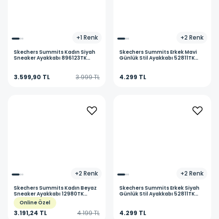
+
1
Renk
+
2
Renk
Skechers
Summits Kadın Siyah
Skechers
Summits Erkek Mavi
Sneaker Ayakkabı 896123TK
Günlük Stil Ayakkabı 52811TK
BKRG
NVY
3.599,90 TL
3.999 TL
4.299 TL
+
2
Renk
+
2
Renk
Skechers
Summits Kadın Beyaz
Skechers
Summits Erkek Siyah
Sneaker Ayakkabı 12980TK
Günlük Stil Ayakkabı 52811TK
WTRG
BBK
Online Özel
3.191,24 TL
4.199 TL
4.299 TL