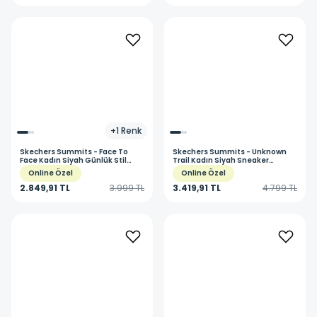
+
1
Renk
Skechers
Summits - Face To
Skechers
Summits - Unknown
Face Kadın Siyah Günlük Stil
Trail Kadın Siyah Sneaker
Ayakkabı 88888316TK BBK
Ayakkabı 150254TK BBK
Online Özel
Online Özel
2.849,91 TL
3.999 TL
3.419,91 TL
4.799 TL