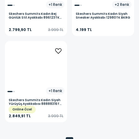
+
1
Renk
+
2
Renk
Skechers
Summits Kadın Bej
Skechers
Summits Kadın Siyah
Günlük Stil Ayakkabı 896123TK
Sneaker Ayakkabı 12980TK BKRG
TPE
2.799,90 TL
3.999 TL
4.199 TL
+
1
Renk
Skechers
Summits Kadın Siyah
Yürüyüş Ayakkabısı 88888316TK
BKRG
Online Özel
2.849,91 TL
3.999 TL