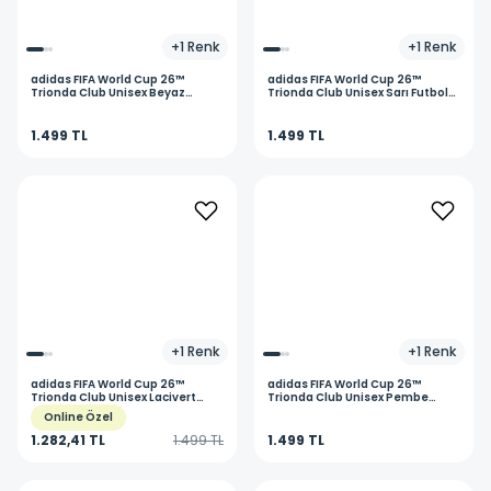
+
1
Renk
+
1
Renk
adidas
FIFA World Cup 26™
adidas
FIFA World Cup 26™
Trionda Club Unisex Beyaz
Trionda Club Unisex Sarı Futbol
Futbol Topu JD8054
Topu JD8052
1.499 TL
1.499 TL
+
1
Renk
+
1
Renk
adidas
FIFA World Cup 26™
adidas
FIFA World Cup 26™
Trionda Club Unisex Lacivert
Trionda Club Unisex Pembe
Futbol Topu JD8027
Futbol Topu JD8029
Online Özel
1.282,41 TL
1.499 TL
1.499 TL