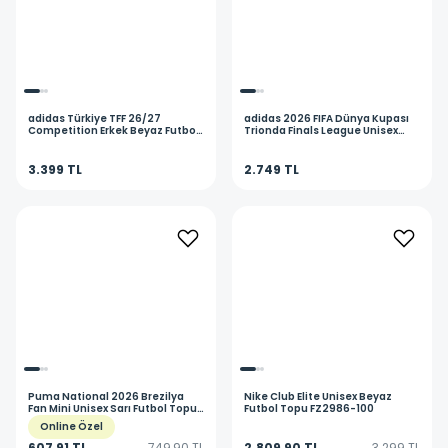
adidas
Türkiye TFF 26/27
adidas
2026 FIFA Dünya Kupası
Competition Erkek Beyaz Futbol
Trionda Finals League Unisex
Topu KE5160
Beyaz Futbol Topu KE4322
3.399 TL
2.749 TL
Puma
National 2026 Brezilya
Nike
Club Elite Unisex Beyaz
Fan Mini Unisex Sarı Futbol Topu
Futbol Topu FZ2986-100
08497102
Online Özel
607,91 TL
749,90 TL
2.809,90 TL
3.299 TL