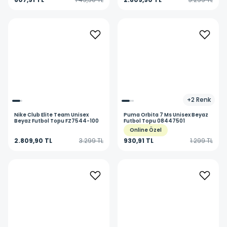
+
2
Renk
Nike
Club Elite Team Unisex
Puma
Orbita 7 Ms Unisex Beyaz
Beyaz Futbol Topu FZ7544-100
Futbol Topu 08447501
Online Özel
2.809,90 TL
3.299 TL
930,91 TL
1.299 TL