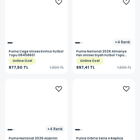
+
4
Renk
Puma
Cage Unisex Kırmızı Futbol
Puma
National 2026 Almanya
Topu 08458601
Fan Unisex Siyah Futbol Topu
08496907
Online Özel
Online Özel
877,50 TL
1.300 TL
997,41 TL
1.399 TL
+
4
Renk
Puma
National 2026 Arjantin
Puma
Orbita Serie A Replica