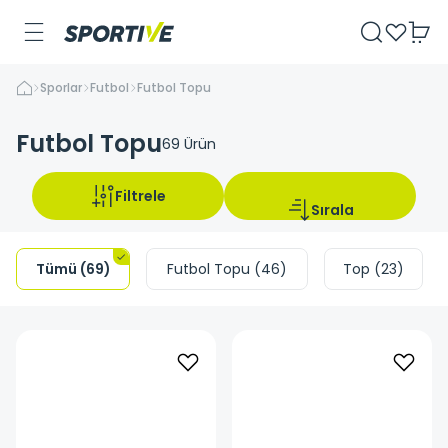
Sporlar
Futbol
Futbol Topu
Futbol Topu
69
Ürün
Filtrele
Sırala
Tümü
(
69
)
Futbol Topu
(
46
)
Top
(
23
)