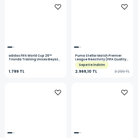
adidas
FIFA World Cup 26™
Puma
Stellar Match Premier
Trionda Training Unisex Beyaz
League Reactivity (FIFA Quality)
Futbol Topu JD8032
Unisex Beyaz Futbol Topu
Sepette İndirim
08511001
1.799 TL
2.969,10 TL
3.299 TL