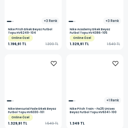
+
3
Renk
+
3
Renk
Nike
Pitch Erkek Beyaz Futbol
Nike
Academy Erkek Beyaz
Topu HV6249-104
Futbol Topu HV4386-105
Online Özel
Online Özel
1.196,91 TL
1.399 TL
1.329,91 TL
1.549 TL
+
1
Renk
Nike
Mercurial Fade Erkek Beyaz
Nike
Pitch Train - Fa25 Unisex
Futbol Topu HV6330-101
Beyaz Futbol Topu HV6341-100
Online Özel
1.329,91 TL
1.549 TL
1.349 TL