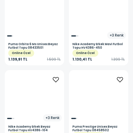
+
3
Renk
Puma
Orbita 6 Ms Unisex Beyaz
Nike
Academy Erkek Mavi Futbol
Futbol Topu 08433501
Topu HV4386-450
Online Özel
Online Özel
1.139,91 TL
1.599 TL
1.130,41 TL
1.399 TL
+
3
Renk
Nike
Academy Erkek Beyaz
Puma
Prestige Unisex Beyaz
Futbol Topu HV4386-104
Futbol Topu 08458502