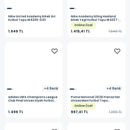
Nike
United Academy Erkek Gri
Nike
Academy Erling Haaland
Futbol Topu IR4339-043
Erkek Yeşil Futbol Topu IR4337-
398
Online Özel
1.649 TL
1.415,41 TL
1.649 TL
+
4
Renk
+
4
Renk
adidas
UEFA Champions League
Puma
National 2026 Fransa Fan
Club Final Unisex Siyah Futbol
Unisex Mavi Futbol Topu
Topu JX9091
08496906
Online Özel
1.499 TL
997,41 TL
1.399 TL