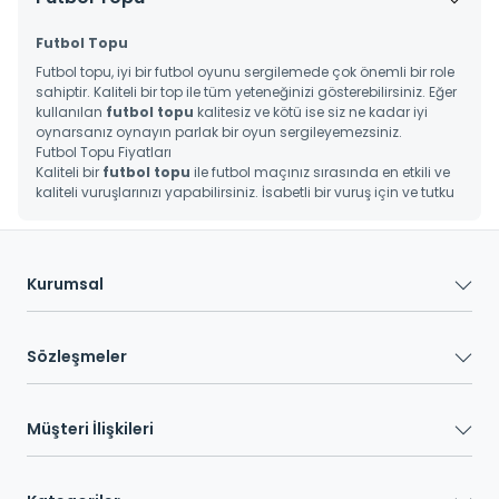
Futbol Topu
Futbol topu, iyi bir futbol oyunu sergilemede çok önemli bir role
sahiptir. Kaliteli bir top ile tüm yeteneğinizi gösterebilirsiniz. Eğer
kullanılan
futbol topu
kalitesiz ve kötü ise siz ne kadar iyi
oynarsanız oynayın parlak bir oyun sergileyemezsiniz.
Futbol Topu Fiyatları
Kaliteli bir
futbol topu
ile futbol maçınız sırasında en etkili ve
kaliteli vuruşlarınızı yapabilirsiniz. İsabetli bir vuruş için ve tutku
dolu bir futbol için profesyonel bir futbol topu kullanmalısınız.
En kaliteli markaların profesyonel futbol toplarına indirimli ve
özel kampanyalı fiyatlarla sahip olabilirsiniz. Ayrıca en
profesyonel futbol topları ile birlikte Sportive ürünü olan futbol
Kurumsal
topları ve halı saha toplarını çok daha uygun fiyata satın
alabilirsiniz.
En hızlı kargo ile 200 TL üzeri alışverişlerinizde bedava kargo
avantajından faydalanabilirsiniz. Özellikle Mikasa ve Sportive
Sözleşmeler
Master Futsal marka futbol toplarında indirime ek sepette ek bir
indirim yapılır. Diğer birçok profesyonel
futbol topu fiyatları
için sepette yüzde 50’ye varan indirimler de mevcuttur.
Müşteri İlişkileri
Sportive ürünleri Indigo marka futbol topun,
Nike futbol topu
çeşitleri ve site üzerinde bulunan ürünlerin tamamı orijinal
ürünlerdir ve profesyoneldir.
Futbol Topu Modelleri