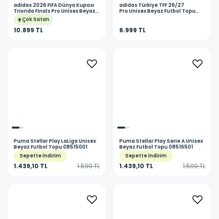
adidas
2026 FIFA Dünya Kupası
adidas
Türkiye TFF 26/27
Trionda Finals Pro Unisex Beyaz
Pro Unisex Beyaz Futbol Topu
Futbol Topu JY8928
KE5158
Çok Satan
10.899 TL
6.999 TL
Puma
Stellar Play LaLiga Unisex
Puma
Stellar Play Serie A Unisex
Beyaz Futbol Topu 08515001
Beyaz Futbol Topu 08516501
Sepette İndirim
Sepette İndirim
1.439,10 TL
1.599 TL
1.439,10 TL
1.599 TL