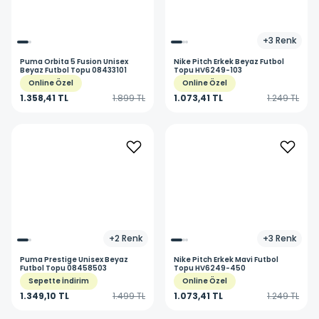
+
3
Renk
Puma
Orbita 5 Fusion Unisex
Nike
Pitch Erkek Beyaz Futbol
Beyaz Futbol Topu 08433101
Topu HV6249-103
Online Özel
Online Özel
1.358,41 TL
1.899 TL
1.073,41 TL
1.249 TL
+
2
Renk
+
3
Renk
Puma
Prestige Unisex Beyaz
Nike
Pitch Erkek Mavi Futbol
Futbol Topu 08458503
Topu HV6249-450
Sepette İndirim
Online Özel
1.349,10 TL
1.499 TL
1.073,41 TL
1.249 TL