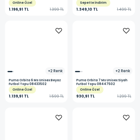
Online Özel
Sepette İndirim
1.196,91 TL
1.399 TL
1.349,10 TL
1.499 TL
+
2
Renk
+
2
Renk
Puma
Orbita 6 Ms Unisex Beyaz
Puma
Orbita 7 Ms Unisex Siyah
Futbol Topu 08433502
Futbol Topu 08447502
Online Özel
Online Özel
1.139,91 TL
1.599 TL
930,91 TL
1.299 TL