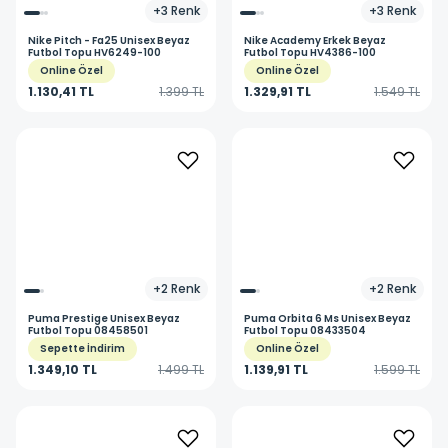
+
3
Renk
+
3
Renk
Nike
Pitch - Fa25 Unisex Beyaz
Nike
Academy Erkek Beyaz
Futbol Topu HV6249-100
Futbol Topu HV4386-100
Online Özel
Online Özel
1.130,41 TL
1.399 TL
1.329,91 TL
1.549 TL
+
2
Renk
+
2
Renk
Puma
Prestige Unisex Beyaz
Puma
Orbita 6 Ms Unisex Beyaz
Futbol Topu 08458501
Futbol Topu 08433504
Sepette İndirim
Online Özel
1.349,10 TL
1.499 TL
1.139,91 TL
1.599 TL