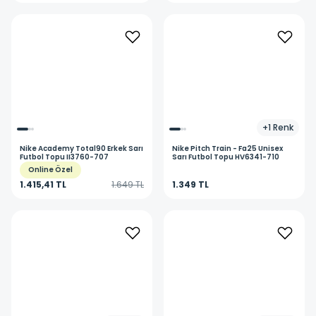
+
1
Renk
Nike
Academy Total90 Erkek Sarı
Nike
Pitch Train - Fa25 Unisex
Futbol Topu II3760-707
Sarı Futbol Topu HV6341-710
Online Özel
1.415,41 TL
1.649 TL
1.349 TL