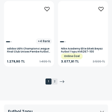
+
4
Renk
adidas
UEFA Champions League
Nike
Academy Elite Erkek Beyaz
Final Club Unisex Pembe Futbol
Futbol Topu HV6267-100
Topu JX9094
Online Özel
1.279,90 TL
1.499 TL
3.077,91 TL
3.599 TL
1
2
Futbol Topu