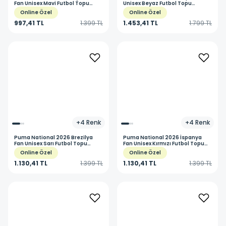
Fan Unisex Mavi Futbol Topu
Unisex Beyaz Futbol Topu
08496901
08464003
Online Özel
Online Özel
997,41 TL
1.399 TL
1.453,41 TL
1.799 TL
+
4
Renk
+
4
Renk
Puma
National 2026 Brezilya
Puma
National 2026 İspanya
Fan Unisex Sarı Futbol Topu
Fan Unisex Kırmızı Futbol Topu
08496902
08496909
Online Özel
Online Özel
1.130,41 TL
1.399 TL
1.130,41 TL
1.399 TL